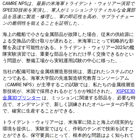
CAMRE NPSは、最新の米海軍トライデント・ウォリアー演習で
SPEE3D技術を実演し、軍人がミッションクリティカルな金属部
品を迅速に製造・修理し、軍の即応性を高め、サプライチェー
ンの脆弱性を狙えることを証明した。.
海上の艦船で小さな金属部品が故障した場合、従来の供給源に
よる交換品の受け取りが遅れると、米海軍にとって戦略的な影
響を及ぼす可能性がある。トライデント・ウォリアー2025の艦
隊実験演習では、重要な部品をどれだけ早く交換できるかとい
う問題が、整備工場から実戦運用試験の中心に移った。.
当社の配備可能な金属積層造形技術は、選ばれたシステムのひ
とつである。海軍大学院の先進製造研究教育コンソーシアム
（CAMRE NPS）が主導するこの試験では、私たちの金属積層造
形技術が、米国で採用されるかどうかが検討された。
XSPEE3D
金属3Dプリンター
は、ミッションに関連する部品を、必要な時
点で、オンデマンドで、新しく訓練されたオペレーターの手元
で、確実に生産することができる。.
トライデント・ウォリアーは、米海軍に陸上と海上の現実的な
環境を提供し、実験室ではなく、作戦のテンポで技術を試すこ
とができる。保守要員にとって、根本的な問題はよく知られて