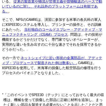
いる。
従来の製造業や物流が官僚主義や貨物輸送のペースで動
いているのに対し、それ以外のプラットフォームは有能であ
る。
.
そこで、NPSのCAMREは、演習に参加する米軍の各兵科の軍人
にXSPEE3Dシステムを導入し、プリンターの操作と、その訓練
にあたった。
当社独自のコールドスプレー・アディティブ・マ
ニュファクチャリング（CSAM）プロセス
. .問題は、その技術が
機能するかどうかだけでなく、専門家でないオペレーターが、
実用的な違いを生み出すのに十分な速さでそれを採用できるか
どうかだった。.
その一方で
ネットシェイプに近い形状の金属部品が、アディテ
ィブ・プロデュースで製造された例は数多い。
, CAMREは、
XSPEE3Dを使用して、米海軍の損傷した航空部品の修理を行う
プロセスのパイオニアとなりました。.
“「このイベントでSPEE3D（テック）にとっておそらく最大の収
穫は、機械を使って損傷した部品に正確に材料を追加し、まっ
たく新しい部品を製造する必要がないことを示したことだと思