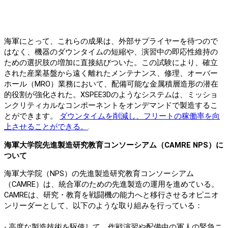
海軍にとって、これらの成果は、外部サプライヤーを待つので
はなく、機器のダウンタイムの短縮や、演習中の即応性維持の
ための選択肢の増加に直接結びついた。この試験により、確立
された産業基盤から遠く離れたメンテナンス、修理、オーバー
ホール（MRO）業務において、配備可能な金属積層造形の潜在
的役割が強化された。XSPEE3Dのようなシステムは、ミッショ
ンクリティカルなコンポーネントをオンデマンドで製造するこ
とができます。
ダウンタイムを削減し、フリートの稼働率を向
上させることができる。
.
海軍大学院先進製造研究教育コンソーシアム（CAMRE NPS）に
ついて
海軍大学院（NPS）の先進製造研究教育コンソーシアム
（CAMRE）は、統合軍のための先進製造の運用を進めている。
CAMREは、研究・教育を戦闘機の能力へと移行させるオピニオ
ンリーダーとして、以下のような取り組みを行っている：
- 高度な製造技術を駆使して、作戦演習や配備中の軍人の緊急ニ