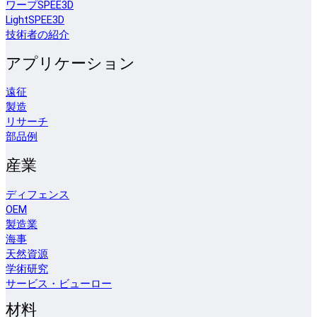
ワープSPEE3D
LightSPEE3D
技術者の紹介
アプリケーション
遠征
製造
リサーチ
部品例
産業
ディフェンス
OEM
製造業
海事
天然資源
学術研究
サービス・ビューロー
材料