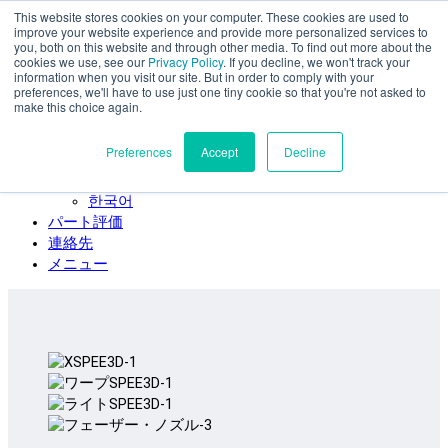
This website stores cookies on your computer. These cookies are used to
本文へスキップ
improve your website experience and provide more personalized services to
SPEE3D
you, both on this website and through other media. To find out more about the
cookies we use, see our
Privacy Policy
. If you decline, we won't track your
日本語
information when you visit our site. But in order to comply with your
preferences, we'll have to use just one tiny cookie so that you're not asked to
English
make this choice again.
Español
Deutsch
Preferences
Accept
Decline
Français
Italiano
한국어
パート評価
連絡先
メニュー