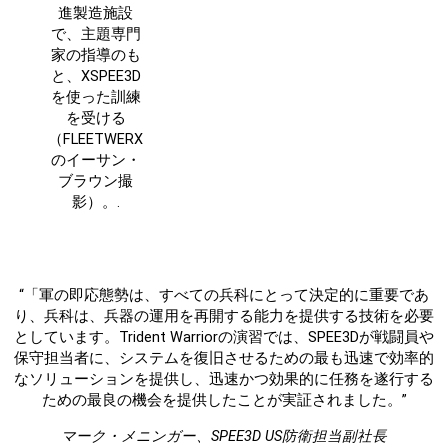
進製造施設
で、主題専門
家の指導のも
と、XSPEE3D
を使った訓練
を受ける
（FLEETWERX
のイーサン・
ブラウン撮
影）。.
“「軍の即応態勢は、すべての兵科にとって決定的に重要であ
り、兵科は、兵器の運用を再開する能力を提供する技術を必要
としています。Trident Warriorの演習では、SPEE3Dが戦闘員や
保守担当者に、システムを復旧させるための最も迅速で効率的
なソリューションを提供し、迅速かつ効果的に任務を遂行する
ための最良の機会を提供したことが実証されました。”
マーク・メニンガー、SPEE3D US防衛担当副社長