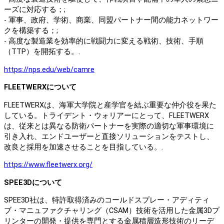
ーズに対応する；;
- 軍事、政府、学術、商業、同盟パートナー間の能力ネットワー
クを構築する；;
- 高度な製造業を効率的に戦闘力に変える戦術、技術、手順
（TTP）を開拓する。.
https://nps.edu/web/camre
FLEETWERXについて
FLEETWERXは、海軍大学院と産学官を結ぶ重要な仲介役を果た
している。トライデント・ウォリアーにとって、FLEETWERX
は、従来とは異なる防衛パートナーを実際の適切な軍事環境に
引き入れ、エンドユーザーと直接ソリューションをテストし、
改良と採用を加速させることを目指している。.
https://www.fleetwerx.org/
SPEE3Dについて
SPEE3D社は、特許取得済みのコールドスプレー・アディティ
ブ・マニュファクチャリング（CSAM）技術を活用した金属3Dプ
リンターの開発・提供を専門とする金属積層造形技術のリーデ