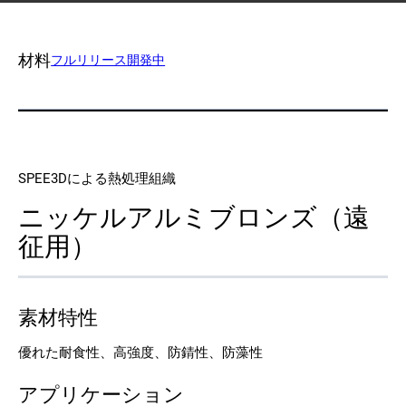
連絡先
材料
フルリリース
開発中
SPEE3Dによる熱処理組織
フォローする
ニッケルアルミブロンズ（遠
征用）
X
フェイスブック
LinkedIn
ユーチューブ
素材特性
優れた耐食性、高強度、防錆性、防藻性
アプリケーション