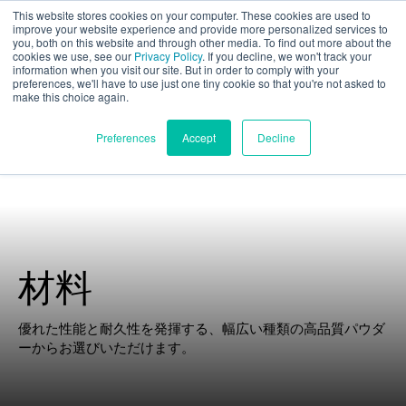
This website stores cookies on your computer. These cookies are used to
パート評価
improve your website experience and provide more personalized services to
you, both on this website and through other media. To find out more about the
cookies we use, see our
Privacy Policy
. If you decline, we won't track your
information when you visit our site. But in order to comply with your
preferences, we'll have to use just one tiny cookie so that you're not asked to
make this choice again.
日本語
Preferences
Accept
Decline
製品紹介
アプリケーション
材料
産業
優れた性能と耐久性を発揮する、幅広い種類の高品質パウダ
ーからお選びいただけます。
材料
リソース