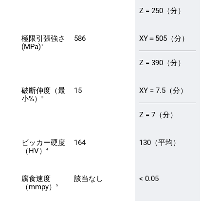
Z = 250（分）
極限引張強さ
586
XY＝505（分）
(MPa)
3
Z = 390（分）
破断伸度（最
15
XY = 7.5（分）
小%）
3
Z = 7（分）
ビッカー硬度
164
130（平均）
（HV）
4
腐食速度
該当なし
< 0.05
（mmpy）
5