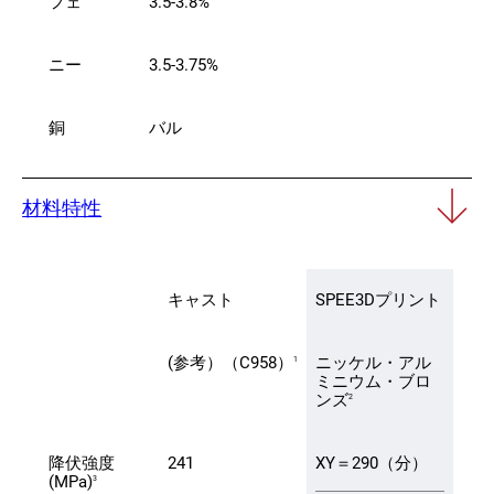
フェ
3.5-3.8%
ニー
3.5-3.75%
銅
バル
材料特性
キャスト
SPEE3Dプリント
(参考）（C958）
ニッケル・アル
1
ミニウム・ブロ
ンズ
2
降伏強度
241
XY＝290（分）
(MPa)
3