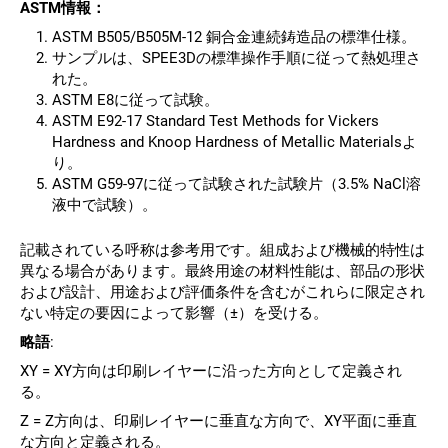
ASTM情報：
ASTM B505/B505M-12 銅合金連続鋳造品の標準仕様。
サンプルは、SPEE3Dの標準操作手順に従って熱処理さ
れた。
ASTM E8に従って試験。
ASTM E92-17 Standard Test Methods for Vickers
Hardness and Knoop Hardness of Metallic Materialsよ
り。
ASTM G59-97に従って試験された試験片（3.5% NaCl溶
液中で試験）。
記載されている呼称は参考用です。組成および機械的特性は
異なる場合があります。最終用途の材料性能は、部品の形状
および設計、用途および評価条件を含むがこれらに限定され
ない特定の要因によって影響（±）を受ける。
略語
:
XY = XY方向は印刷レイヤーに沿った方向として定義され
る。
Z = Z方向は、印刷レイヤーに垂直な方向で、XY平面に垂直
な方向と定義される。