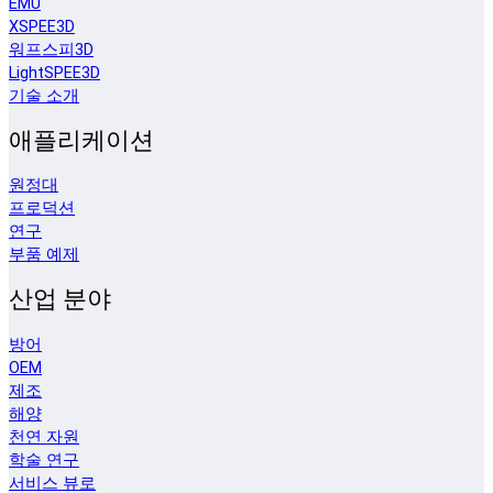
EMU
XSPEE3D
워프스피3D
LightSPEE3D
기술 소개
애플리케이션
원정대
프로덕션
연구
부품 예제
산업 분야
방어
OEM
제조
해양
천연 자원
학술 연구
서비스 뷰로