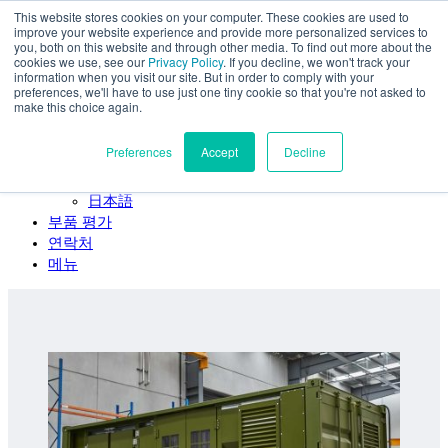
This website stores cookies on your computer. These cookies are used to
주요 콘텐츠로 건너뛰기
improve your website experience and provide more personalized services to
SPEE3D
you, both on this website and through other media. To find out more about the
cookies we use, see our
Privacy Policy
. If you decline, we won't track your
한국어
information when you visit our site. But in order to comply with your
preferences, we'll have to use just one tiny cookie so that you're not asked to
English
make this choice again.
Español
Deutsch
Preferences
Accept
Decline
Français
Italiano
日本語
부품 평가
연락처
메뉴