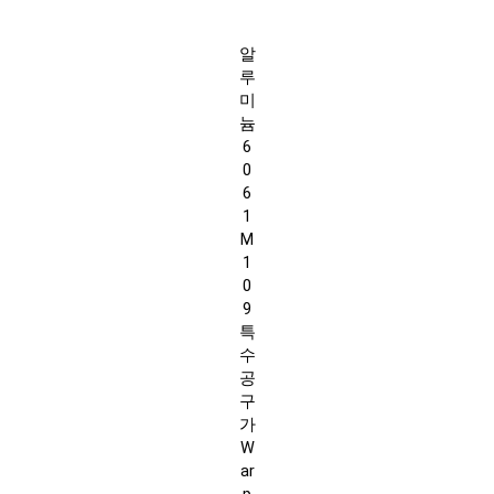
알
루
미
늄
6
0
6
1
M
1
0
9
특
수
공
구
가
W
ar