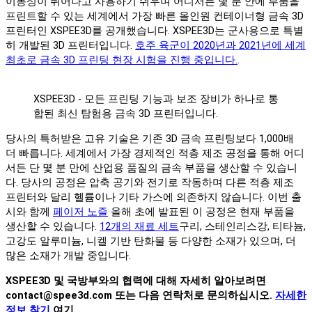
이동성이 뛰어나고 사용하기 쉬우며 어디서든 몇 분 안에 부품을
프린트할 수 있는 세계에서 가장 빠른 올인원 컨테이너형 금속 3D
프린터인 XSPEE3D를 공개했습니다. XSPEE3D는 군사용으로 특별
히 개발된 3D 프린터입니다.
호주 육군이 2020년과 2021년에 세계
최초로 금속 3D 프린팅 현장 시험을 진행 중입니다.
.
XSPEE3D - 모든 프린팅 기능과 보조 장비가 하나로 통
합된 최신 탐험용 금속 3D 프린터입니다.
당사의 특허받은 고유 기술은 기존 3D 금속 프린팅보다 1,000배
더 빠릅니다. 세계에서 가장 경제적인 적층 제조 공정을 통해 어디
서든 단 몇 분 만에 산업용 품질의 금속 부품을 생산할 수 있습니
다. 당사의 공정은 압축 공기와 전기로 작동하며 다른 적층 제조
프린터와 달리 헬륨이나 기타 가스에 의존하지 않습니다. 이번 출
시와 함께
페이저 노즐
올해 초에 발표된 이 공정은 현재 부품을
생산할 수 있습니다.
12개의 재료 세트
구리, 스테인리스강, 티타늄,
고강도 알루미늄, 니켈 기반 탄화물 등 다양한 소재가 있으며, 더
많은 소재가 개발 중입니다.
XSPEE3D 및 국방부와의 협력에 대해 자세히 알아보려면
contact@spee3d.com 또는 다음 연락처로 문의하십시오.
자세한
정보 찾기
여기.