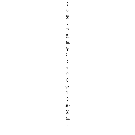
3
0
분
.
프
린
트
무
게
:
6
0
0
g/
1.
3
파
운
드
.