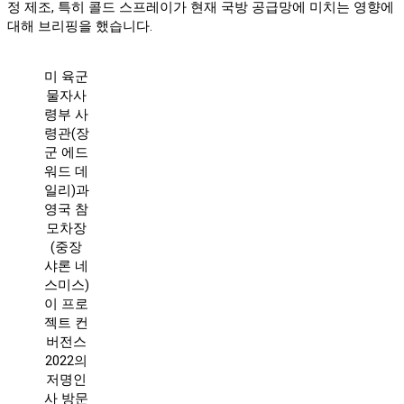
정 제조, 특히 콜드 스프레이가 현재 국방 공급망에 미치는 영향에
대해 브리핑을 했습니다.
미 육군
물자사
령부 사
령관(장
군 에드
워드 데
일리)과
영국 참
모차장
(중장
샤론 네
스미스)
이 프로
젝트 컨
버전스
2022의
저명인
사 방문