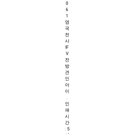
0
6
1
영
국
전
사
IF
V
전
방
견
인
아
이
.
인
쇄
시
간
: 5