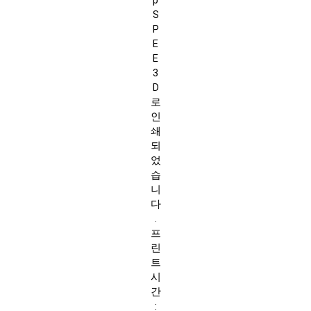
p
S
P
E
E
3
D
로
인
쇄
되
었
습
니
다
.
프
린
트
시
간
: