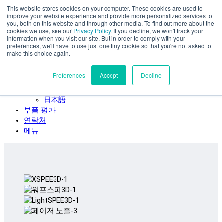
This website stores cookies on your computer. These cookies are used to
주요 콘텐츠로 건너뛰기
improve your website experience and provide more personalized services to
SPEE3D
you, both on this website and through other media. To find out more about the
cookies we use, see our
Privacy Policy
. If you decline, we won't track your
한국어
information when you visit our site. But in order to comply with your
preferences, we'll have to use just one tiny cookie so that you're not asked to
English
make this choice again.
Español
Deutsch
Preferences
Accept
Decline
Français
Italiano
日本語
부품 평가
연락처
메뉴