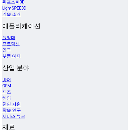
워프스피3D
LightSPEE3D
기술 소개
애플리케이션
원정대
프로덕션
연구
부품 예제
산업 분야
방어
OEM
제조
해양
천연 자원
학술 연구
서비스 뷰로
재료