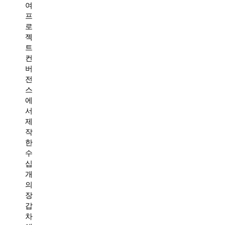
여
프
로
젝
트
컨
버
전
스
에
서
제
작
한
수
십
개
의
장
갑
차