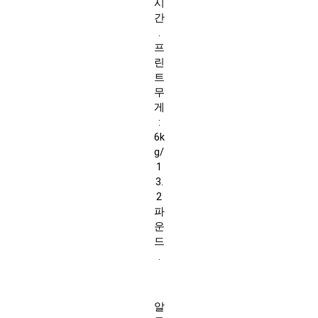
시
간
.
프
린
트
무
게
:
6k
g/
1
3.
2
파
운
드
.
알