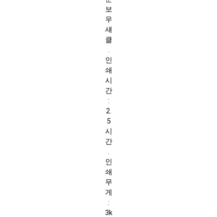
보
우
섀
클
.
인
쇄
시
간
:
2.
5
시
간
.
인
쇄
무
게
:
3k