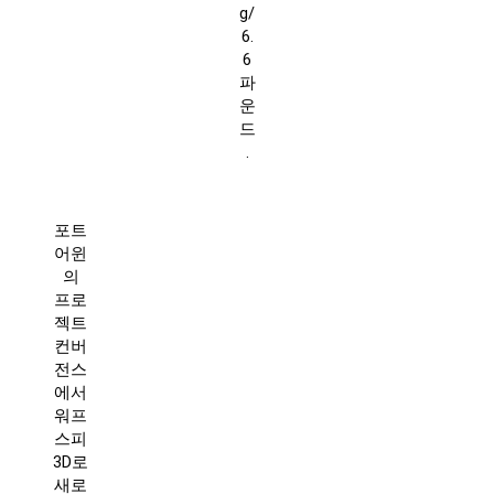
g/
6.
6
파
운
드
.
포트
어윈
의
프로
젝트
컨버
전스
에서
워프
스피
3D로
새로