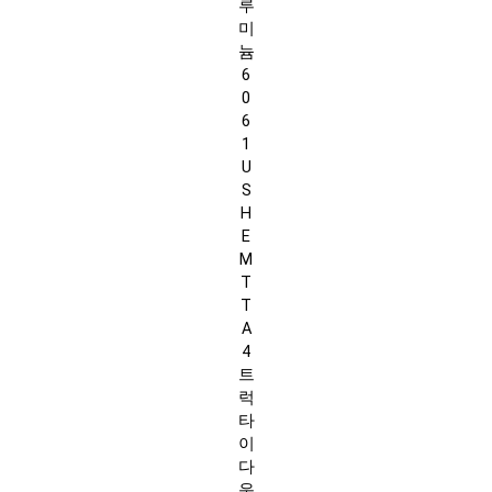
루
미
늄
6
0
6
1
U
S
H
E
M
T
T
A
4
트
럭
타
이
다
운