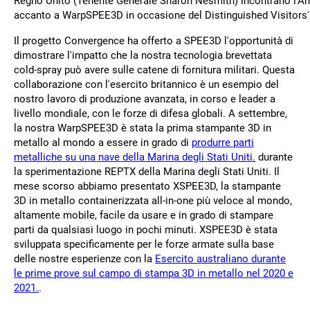
Regno Unito (Tenente Generale Sharon Nesmith) incontrano l'A
accanto a WarpSPEE3D in occasione del Distinguished Visitors'
Il progetto Convergence ha offerto a SPEE3D l'opportunità di
dimostrare l'impatto che la nostra tecnologia brevettata
cold-spray può avere sulle catene di fornitura militari. Questa
collaborazione con l'esercito britannico è un esempio del
nostro lavoro di produzione avanzata, in corso e leader a
livello mondiale, con le forze di difesa globali. A settembre,
la nostra WarpSPEE3D è stata la prima stampante 3D in
metallo al mondo a essere in grado di
produrre parti
metalliche su una nave della Marina degli Stati Uniti.
durante
la sperimentazione REPTX della Marina degli Stati Uniti. Il
mese scorso abbiamo presentato XSPEE3D, la stampante
3D in metallo containerizzata all-in-one più veloce al mondo,
altamente mobile, facile da usare e in grado di stampare
parti da qualsiasi luogo in pochi minuti. XSPEE3D è stata
sviluppata specificamente per le forze armate sulla base
delle nostre esperienze con la
Esercito australiano durante
le prime prove sul campo di stampa 3D in metallo nel 2020 e
2021.
.