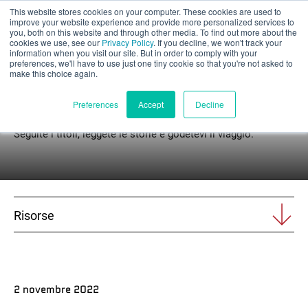
This website stores cookies on your computer. These cookies are used to
Valutazione parziale
improve your website experience and provide more personalized services to
you, both on this website and through other media. To find out more about the
cookies we use, see our
Privacy Policy
. If you decline, we won't track your
information when you visit our site. But in order to comply with your
preferences, we'll have to use just one tiny cookie so that you're not asked to
make this choice again.
Notizie
Italiano
Preferences
Accept
Decline
Seguite i titoli, leggete le storie e godetevi il viaggio.
Prodotti
Applicazioni
Risorse
Industrie
I materiali
2 novembre 2022
Risorse