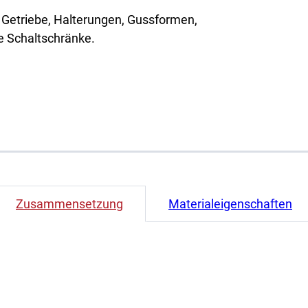
emische Forschung
 Getriebe, Halterungen, Gussformen,
ce-Büros
he Schaltschränke.
Zusammensetzung
Materialeigenschaften
CAST (Referenz)
SPEE3D GEDRUCKT