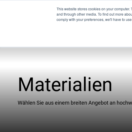
This website stores cookies on your computer. 
and through other media. To find out more abo
comply with your preferences, we'll have to use 
Pro
Materialien
WW
XSPE
Warp
Wählen Sie aus einem breiten Angebot an hochwer
Lich
Treff