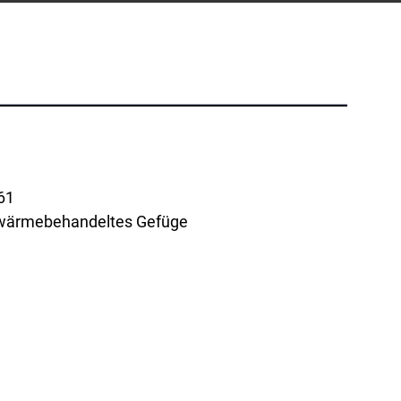
Telefon:
+1 877-908-9369
UK/Europa
London, UK
Telefon:
+44 (808) 196-2931
Folgen Sie uns
X
Facebook
LinkedIn
YouTube
wärmebehandeltes Gefüge