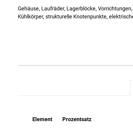
Akad
Gehäuse, Laufräder, Lagerblöcke, Vorrichtungen,
Servi
Kühlkörper, strukturelle Knotenpunkte, elektrisc
Element
Prozentsatz