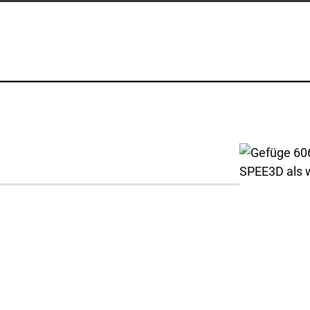
wendungen
Begleitmaterial & Videos
Whitepapers
itionelle
Fallstudien
ktion
SPEE3DCraft Simulator
chung
Teil Bewertung
Beispiele
FAQs
anchen
Kontakt
SPEE3D als 
idigung
Anfragen
s
Anmeldung zum Newsletter
ellung
Kundenbetreuung
tim
liche Ressourcen