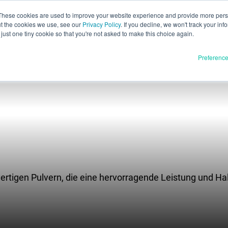
These cookies are used to improve your website experience and provide more perso
ut the cookies we use, see our
Privacy Policy
. If you decline, we won't track your inf
Deutsch
just one tiny cookie so that you're not asked to make this choice again.
English
Preferenc
Español
Français
Italiano
Materialien
dukte
日本語
Vollständige Freigabe
한국어
U
In Entwicklung
E3D
SPEE3D
Ressourcen
tigen Pulvern, die eine hervorragende Leistung und Halt
tSPEE3D
Blog
en Sie die Technik
Messen und Webinare