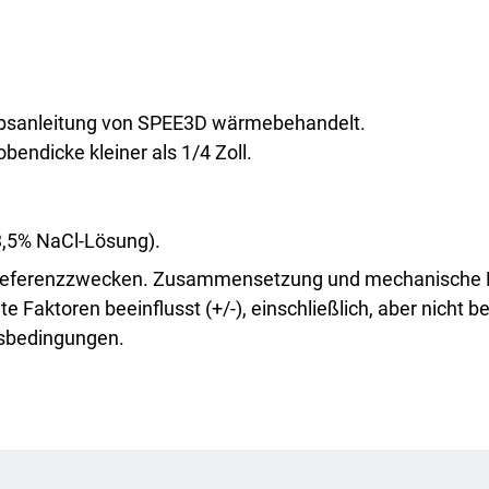
150
149
ebsanleitung von SPEE3D wärmebehandelt.
50-90 MPa
R = 0,2
2,8 x 10⁶ Zyklen
dicke kleiner als 1/4 Zoll.
@ 100 MPa
2,1 x 10^5 @
125 Mpa149
3,5% NaCl-Lösung).
 Referenzzwecken. Zusammensetzung und mechanische Ei
 G59-97
0.058
0.055
2
Faktoren beeinflusst (+/-), einschließlich, aber nicht b
gsbedingungen.