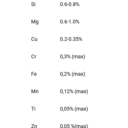
Si
0.6-0.8%
Stand
Mg
Streckgrenze (MPa)
0.6-1.0%
ASTM
4
Cu
0.2-0.35%
Endgültige Zugfestigkeit (MPa)
ASTM
4
Cr
0,3% (max)
Bruchdehnung (%)
ASTM
4
Fe
0,2% (max)
Mn
0,12% (max)
Härte Rockwell B (HRB)
ASTM
5
Ti
0,05% (max)
Elastizitätsmodul (Gpa)
ASTM
4
Zn
0,05 %(max)
Elektrische Leitfähigkeit (%IACS)