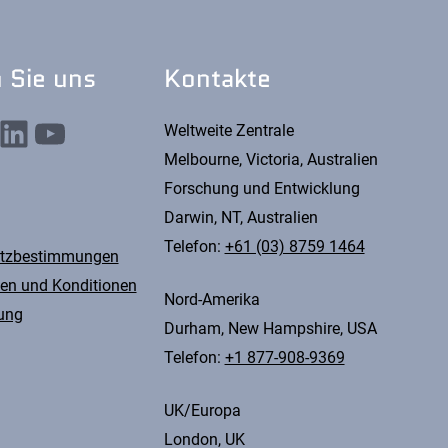
 Sie uns
Kontakte
nkedIn
YouTube
Weltweite Zentrale
Melbourne, Victoria, Australien
Forschung und Entwicklung
Darwin, NT, Australien
Telefon:
+61 (03) 8759 1464
tzbestimmungen
en und Konditionen
Nord-Amerika
ung
Durham, New Hampshire, USA
Telefon:
+1 877-908-9369
UK/Europa
London, UK