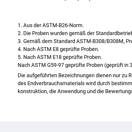
Wärmeleitfähigkeit (W/m·K)
1. Aus der ASTM-B26-Norm.
2. Die Proben wurden gemäß der Standardbetri
Ermüdungsfestigkeit
3. Gemäß dem Standard ASTM-B308/B308M, Proben
4. Nach ASTM E8 geprüfte Proben.
5. Nach ASTM E18 geprüfte Proben.
Nach ASTM G59-97 geprüfte Proben (geprüft in 
Die aufgeführten Bezeichnungen dienen nur zu
Korrosionsbeständig (mmpy)
ASTM
6
des Endverbrauchsmaterials wird durch bestimmte 
konstruktion, die Anwendung und die Bewertun