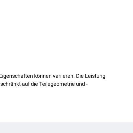
170
R = -1
5 x 108 Zyklen @
96,5 MPa
genschaften können variieren. Die Leistung
0.051
eschränkt auf die Teilegeometrie und -