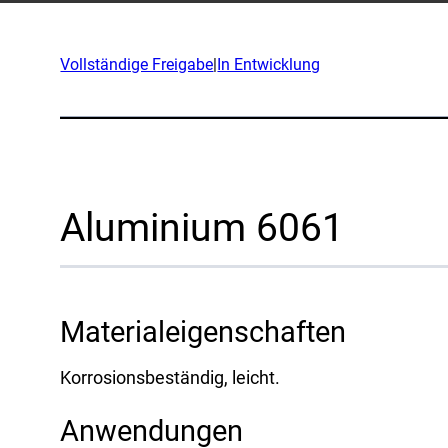
An
Unternehmen
Vollständige Freigabe
|
In Entwicklung
Exped
Unser Team
Produ
Partner
Fors
Nachrichten
Teil 
Karriere
Aluminium 6061
Br
Verte
OEM
Materialeigenschaften
Herst
Korrosionsbeständig, leicht.
Mari
Natür
Anwendungen