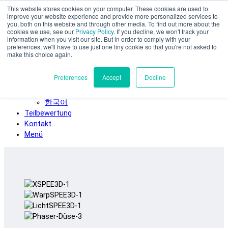
This website stores cookies on your computer. These cookies are used to
Zum Hauptinhalt springen
improve your website experience and provide more personalized services to
SPEE3D
you, both on this website and through other media. To find out more about the
cookies we use, see our
Privacy Policy
. If you decline, we won't track your
Deutsch
information when you visit our site. But in order to comply with your
preferences, we'll have to use just one tiny cookie so that you're not asked to
English
make this choice again.
Español
Français
Preferences
Accept
Decline
Italiano
日本語
한국어
Teilbewertung
Kontakt
Menü