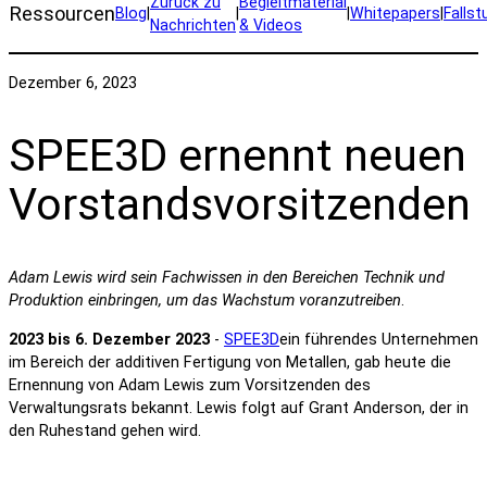
Zurück zu
Begleitmaterial
Ressourcen
Blog
|
|
|
Whitepapers
|
Fallst
Nachrichten
& Videos
Dezember 6, 2023
SPEE3D ernennt neuen
Vorstandsvorsitzenden
Adam Lewis wird sein Fachwissen in den Bereichen Technik und
Produktion einbringen, um das Wachstum voranzutreiben
.
2023 bis 6. Dezember 2023
-
SPEE3D
ein führendes Unternehmen
im Bereich der additiven Fertigung von Metallen, gab heute die
Ernennung von Adam Lewis zum Vorsitzenden des
Verwaltungsrats bekannt. Lewis folgt auf Grant Anderson, der in
den Ruhestand gehen wird.