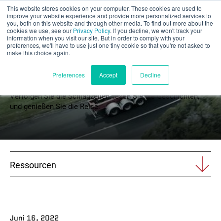
This website stores cookies on your computer. These cookies are used to
Teilbewertung
improve your website experience and provide more personalized services to
you, both on this website and through other media. To find out more about the
cookies we use, see our
Privacy Policy
. If you decline, we won't track your
information when you visit our site. But in order to comply with your
preferences, we'll have to use just one tiny cookie so that you're not asked to
make this choice again.
Nachrichten
Deutsch
Preferences
Accept
Decline
Verfolgen Sie die Schlagzeilen, lesen Sie die Geschichten,
und genießen Sie die Reise.
Produkte
Anwendungen
Ressourcen
Branchen
Materialien
Ressourcen
Juni 16, 2022