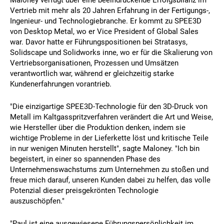
Maloney verfügt über eine beeindruckende Erfolgsbilanz im
Vertrieb mit mehr als 20 Jahren Erfahrung in der Fertigungs-,
Ingenieur- und Technologiebranche. Er kommt zu SPEE3D
von Desktop Metal, wo er Vice President of Global Sales
war. Davor hatte er Führungspositionen bei Stratasys,
Solidscape und Solidworks inne, wo er für die Skalierung von
Vertriebsorganisationen, Prozessen und Umsätzen
verantwortlich war, während er gleichzeitig starke
Kundenerfahrungen vorantrieb.
"Die einzigartige SPEE3D-Technologie für den 3D-Druck von
Metall im Kaltgasspritzverfahren verändert die Art und Weise,
wie Hersteller über die Produktion denken, indem sie
wichtige Probleme in der Lieferkette löst und kritische Teile
in nur wenigen Minuten herstellt", sagte Maloney. "Ich bin
begeistert, in einer so spannenden Phase des
Unternehmenswachstums zum Unternehmen zu stoßen und
freue mich darauf, unseren Kunden dabei zu helfen, das volle
Potenzial dieser preisgekrönten Technologie
auszuschöpfen."
"Paul ist eine ausgewiesene Führungspersönlichkeit im