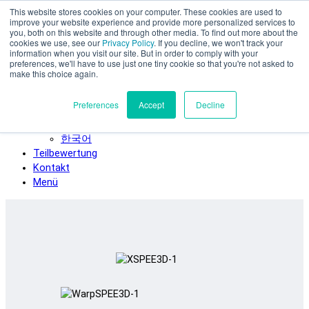
This website stores cookies on your computer. These cookies are used to
Zum Hauptinhalt springen
improve your website experience and provide more personalized services to
SPEE3D
you, both on this website and through other media. To find out more about the
cookies we use, see our
Privacy Policy
. If you decline, we won't track your
Deutsch
information when you visit our site. But in order to comply with your
preferences, we'll have to use just one tiny cookie so that you're not asked to
English
make this choice again.
Español
Français
Preferences
Accept
Decline
Italiano
日本語
한국어
Teilbewertung
Kontakt
Menü