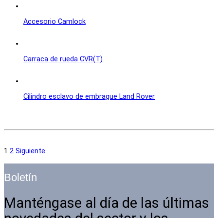
Accesorio Camlock
Carraca de rueda CVR(T)
Cilindro esclavo de embrague Land Rover
1
2
Siguiente
Boletín
Manténgase al día de las últimas