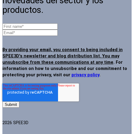
novedades del sector y los
productos.
By providing your email, you consent to being included in
SPEE3D's newsletter and blog distribution list. You may
unsubscribe from these communications at any time
. For
information on how to unsubscribe and our commitment to
protecting your privacy, visit our
privacy policy
.
2026 SPEE3D