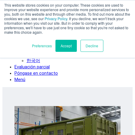
This website stores cookies on your computer. These cookies are used to
Ir al contenido principal
improve your website experience and provide more personalized services to
SPEE3D
you, both on this website and through other media. To find out more about the
cookies we use, see our
Privacy Policy
. If you decline, we won't track your
Español
information when you visit our site. But in order to comply with your
preferences, we'll have to use just one tiny cookie so that you're not asked to
English
make this choice again.
Deutsch
Français
Preferences
Accept
Decline
Italiano
日本語
한국어
Evaluación parcial
Póngase en contacto
Menú