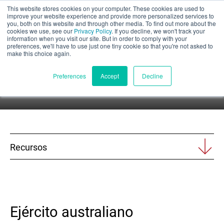
This website stores cookies on your computer. These cookies are used to
Evaluación parcial
improve your website experience and provide more personalized services to
you, both on this website and through other media. To find out more about the
cookies we use, see our
Privacy Policy
. If you decline, we won't track your
Casos prácticos
information when you visit our site. But in order to comply with your
preferences, we'll have to use just one tiny cookie so that you're not asked to
make this choice again.
Sepa qué hemos hecho, cómo lo hemos hecho y cómo ha
Español
Preferences
Accept
Decline
ayudado a nuestros clientes a triunfar.
Productos
Aplicaciones
Recursos
Industrias
Materiales
Ejército australiano
Recursos