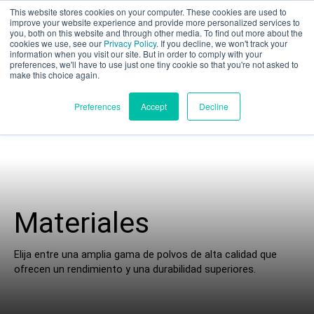
This website stores cookies on your computer. These cookies are used to
Evaluación parcial
improve your website experience and provide more personalized services to
you, both on this website and through other media. To find out more about the
cookies we use, see our
Privacy Policy
. If you decline, we won't track your
information when you visit our site. But in order to comply with your
preferences, we'll have to use just one tiny cookie so that you're not asked to
make this choice again.
Español
Preferences
Accept
Decline
Productos
Aplicaciones
Materiales
Industrias
Elija entre una amplia gama de polvos de alta calidad que
ofrecen un rendimiento y una durabilidad superiores.
Materiales
Recursos