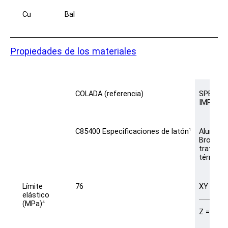
Cu
Bal
Propiedades de los materiales
COLADA (referencia)
SPEE3D
IMPRES
C85400 Especificaciones de latón
Aluminio
1
Bronce
tratado
térmica
Límite
76
XY = 165
elástico
(MPa)
4
Z = 165 