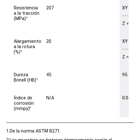
Resistencia
207
XY = 350
a la tracción
(MPa)
4
Z = 300 
Alargamiento
20
XY = 16 
a la rotura
(%)
4
Z = 9 (m
Dureza
45
95
Brinell (HB)
5
Índice de
N/A
0.048
corrosión
(mmpy)
6
1.De la norma ASTM B271.