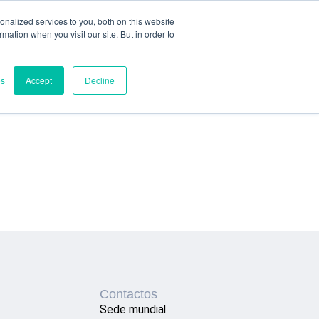
nalized services to you, both on this website
ormation when you visit our site. But in order to
es
Accept
Decline
Contactos
Sede mundial