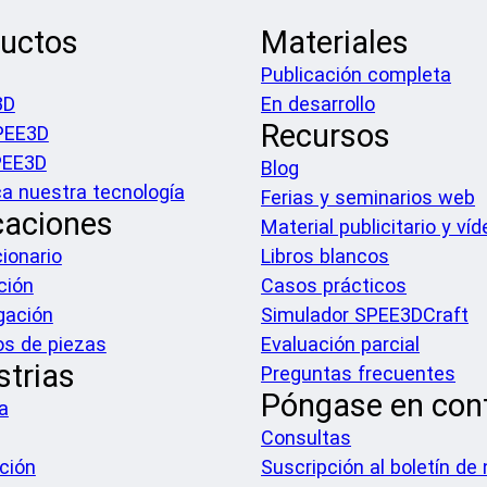
uctos
Materiales
Publicación completa
3D
En desarrollo
Recursos
PEE3D
PEE3D
Blog
a nuestra tecnología
Ferias y seminarios web
caciones
Material publicitario y ví
ionario
Libros blancos
ción
Casos prácticos
gación
Simulador SPEE3DCraft
os de piezas
Evaluación parcial
strias
Preguntas frecuentes
Póngase en con
a
Consultas
ción
Suscripción al boletín de 