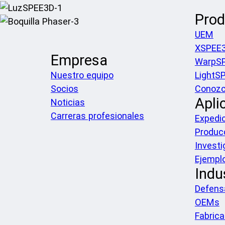
Prod
UEM
XSPEE
Empresa
WarpS
Nuestro equipo
LightS
Socios
Conozc
Apli
Noticias
Carreras profesionales
Expedic
Produc
Investi
Ejempl
Indu
Defens
OEMs
Fabrica