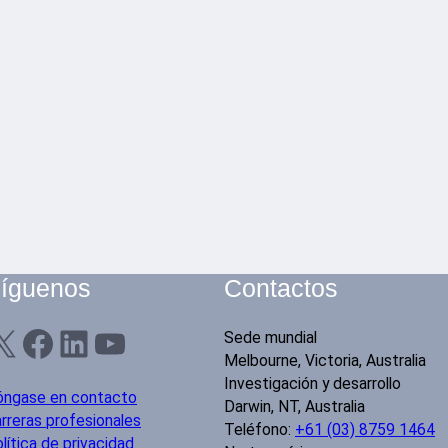
íguenos
Contactos
X
Facebook
LinkedIn
YouTube
Sede mundial
Melbourne, Victoria, Australia
Investigación y desarrollo
óngase en contacto
Darwin, NT, Australia
rreras profesionales
Teléfono:
+61 (03) 8759 1464
lítica de privacidad