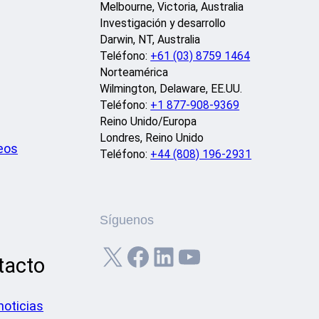
Melbourne, Victoria, Australia
Investigación y desarrollo
Darwin, NT, Australia
Teléfono:
+61 (03) 8759 1464
Norteamérica
Wilmington, Delaware, EE.UU.
Teléfono:
+1 877-908-9369
Reino Unido/Europa
Londres, Reino Unido
deos
Teléfono:
+44 (808) 196-2931
Síguenos
X
Facebook
LinkedIn
YouTube
tacto
noticias