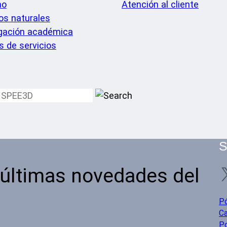
mo
Atención al cliente
os naturales
igación académica
s de servicios
S
 últimas novedades del
P
Ca
Po