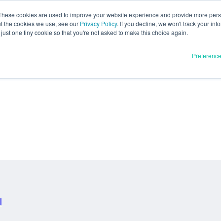
These cookies are used to improve your website experience and provide more perso
ut the cookies we use, see our
Privacy Policy
. If you decline, we won't track your inf
just one tiny cookie so that you're not asked to make this choice again.
Preferenc
l