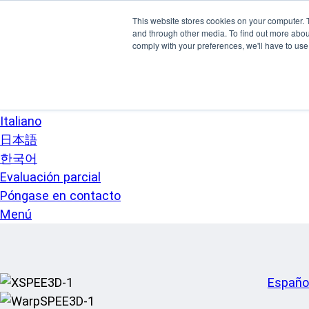
Ir al contenido principal
This website stores cookies on your computer. 
SPEE3D
and through other media. To find out more abo
Español
comply with your preferences, we'll have to use 
English
Deutsch
Français
Italiano
日本語
한국어
Evaluación parcial
Póngase en contacto
Menú
Españo