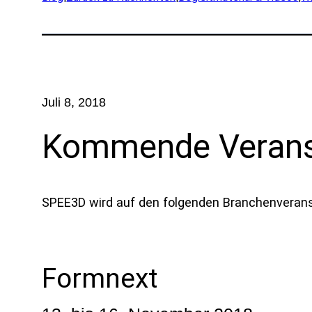
An
Exped
Produ
Fors
Juli 8, 2018
Teil 
Kommende Verans
Br
Verte
SPEE3D wird auf den folgenden Branchenverans
OEM
Herst
Mari
Formnext
Natü