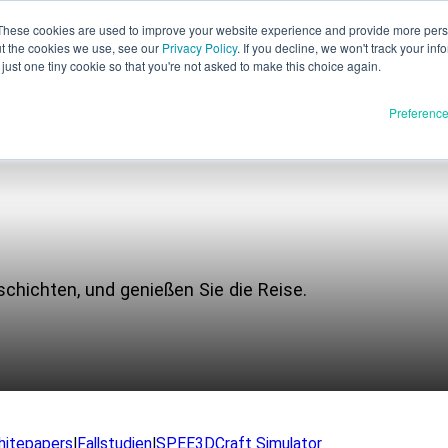
These cookies are used to improve your website experience and provide more perso
ut the cookies we use, see our
Privacy Policy
. If you decline, we won't track your inf
Deutsch
just one tiny cookie so that you're not asked to make this choice again.
English
Preferenc
Español
Français
Italiano
Materialien
dukte
日本語
Vollständige Freigabe
한국어
eschichten, und genießen Sie die Reise.
In Entwicklung
E3D
SPEE3D
Ressourcen
tSPEE3D
Blog
en Sie die Technik
Messen und Webinare
hitepapers
|
Fallstudien
|
SPEE3DCraft Simulator