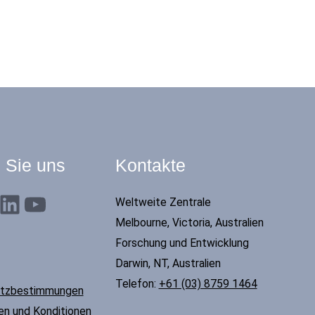
 Sie uns
Kontakte
nkedIn
YouTube
Weltweite Zentrale
Melbourne, Victoria, Australien
Forschung und Entwicklung
Darwin, NT, Australien
Telefon:
+61 (03) 8759 1464
tzbestimmungen
n und Konditionen