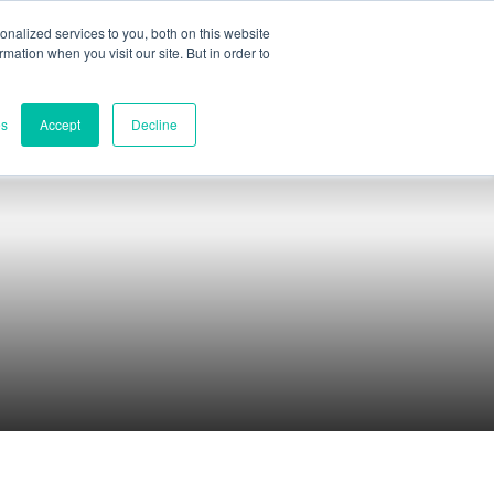
nalized services to you, both on this website
ormation when you visit our site. But in order to
Teilbewertung
Kontakt
es
Accept
Decline
Kontakte
Weltweite Zentrale
Melbourne, Victoria, Australien
Forschung und Entwicklung
Darwin, NT, Australien
Telefon:
+61 (03) 8759 1464
Nord-Amerika
Wilmington, Delaware, USA