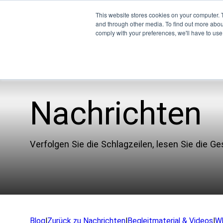
This website stores cookies on your computer. 
and through other media. To find out more abo
comply with your preferences, we'll have to use 
Nachrichten
Pro
Unternehmen
WWU
Verfolgen Sie die Schlagzeilen, lesen Sie die G
Unser Team
XSPE
Partner
Warp
Nachrichten
Lich
Karriere
Treff
Blog
|
Zurück zu Nachrichten
|
Begleitmaterial & Videos
|
W