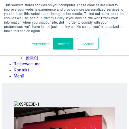
This website stores cookies on your computer. These cookies are used to
Zum Hauptinhalt springen
improve your website experience and provide more personalized services to
SPEE3D
you, both on this website and through other media. To find out more about the
cookies we use, see our
Privacy Policy
. If you decline, we won't track your
Deutsch
information when you visit our site. But in order to comply with your
preferences, we'll have to use just one tiny cookie so that you're not asked to
English
make this choice again.
Español
Français
Preferences
Accept
Decline
Italiano
日本語
한국어
Teilbewertung
Kontakt
Menü