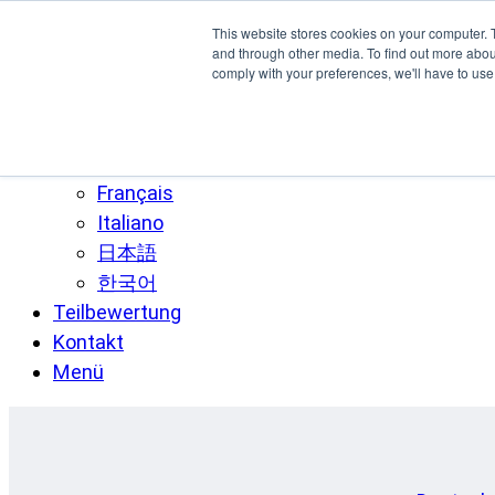
Zum Hauptinhalt springen
This website stores cookies on your computer. 
SPEE3D
and through other media. To find out more abo
comply with your preferences, we'll have to use 
Deutsch
English
Español
Français
Italiano
日本語
한국어
Teilbewertung
Kontakt
Menü