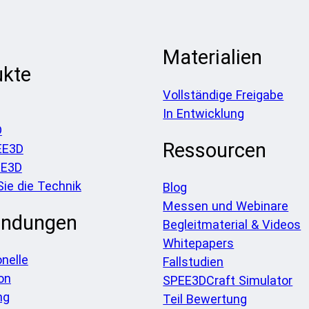
Materialien
ukte
Vollständige Freigabe
In Entwicklung
D
Ressourcen
EE3D
EE3D
Sie die Technik
Blog
Messen und Webinare
ndungen
Begleitmaterial & Videos
Whitepapers
onelle
Fallstudien
on
SPEE3DCraft Simulator
ng
Teil Bewertung