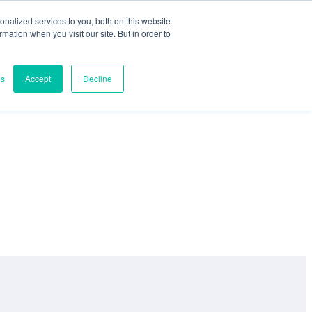
nalized services to you, both on this website
ormation when you visit our site. But in order to
es
Accept
Decline