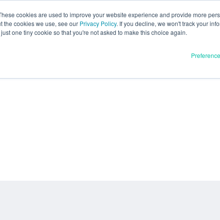
These cookies are used to improve your website experience and provide more perso
ut the cookies we use, see our
Privacy Policy
. If you decline, we won't track your inf
just one tiny cookie so that you're not asked to make this choice again.
Preferenc