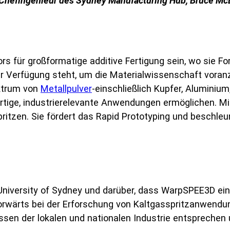
Chefingenieur des Sydney Manufacturing Hub, Bruce M
 für großformatige additive Fertigung sein, wo sie Fo
r Verfügung steht, um die Materialwissenschaft voran
ektrum von
Metallpulver
-einschließlich Kupfer, Aluminium
rtige, industrierelevante Anwendungen ermöglichen. Mit 
ritzen. Sie fördert das Rapid Prototyping und beschleu
 University of Sydney und darüber, dass WarpSPEE3D ein 
orwärts bei der Erforschung von Kaltgasspritzanwend
sen der lokalen und nationalen Industrie entsprechen u