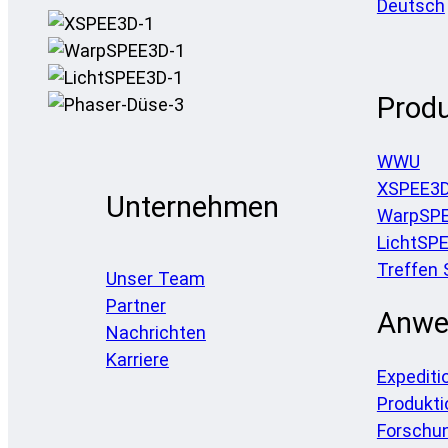
Deutsch
Prod
WWU
XSPEE3
Unternehmen
WarpSP
LichtSP
Treffen 
Unser Team
Partner
Anwe
Nachrichten
Karriere
Expediti
Produkti
Forschu