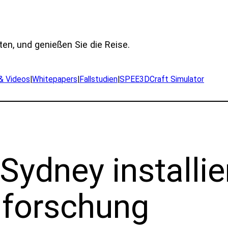
ten, und genießen Sie die Reise.
 & Videos
|
Whitepapers
|
Fallstudien
|
SPEE3DCraft Simulator
n Sydney install
lforschung