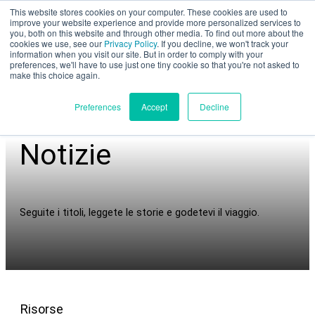
This website stores cookies on your computer. These cookies are used to
Valutazione parziale
improve your website experience and provide more personalized services to
you, both on this website and through other media. To find out more about the
cookies we use, see our
Privacy Policy
. If you decline, we won't track your
information when you visit our site. But in order to comply with your
preferences, we'll have to use just one tiny cookie so that you're not asked to
make this choice again.
Italiano
Preferences
Accept
Decline
Notizie
Prodotti
UEM
Seguite i titoli, leggete le storie e godetevi il viaggio.
XSPEE3D
WarpSPEE3D
LuceSPEE3D
Incontrare la tecnologia
Risorse
Applicazioni