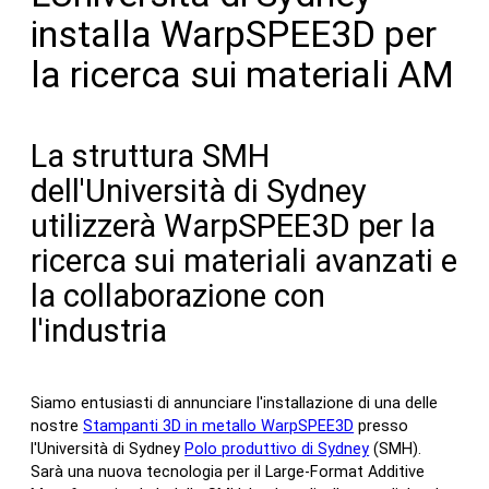
I materiali
installa WarpSPEE3D per
la ricerca sui materiali AM
Comunicato completo
In sviluppo
Risorse
La struttura SMH
dell'Università di Sydney
Blog
utilizzerà WarpSPEE3D per la
Fiere e webinar
ricerca sui materiali avanzati e
Materiale collaterale e video
la collaborazione con
Libri bianchi
l'industria
Casi di studio
Simulatore SPEE3DCraft
Parte Valutazione
Siamo entusiasti di annunciare l'installazione di una delle
Domande frequenti
nostre
Stampanti 3D in metallo WarpSPEE3D
presso
l'Università di Sydney
Polo produttivo di Sydney
(SMH).
Contatto
Sarà una nuova tecnologia per il Large-Format Additive