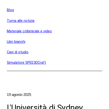
Blog
Spedizione
Produzione
Torna alle notizie
Ricerca
Materiale collaterale e video
Esempi di parti
Libri bianchi
Industrie
Casi di studio
Difesa
Simulatore SPEE3DCraft
OEM
Produzione
Marittimo
Risorse naturali
Ricerca accademica
19 agosto 2025
Uffici di servizio
L'Università di Sydney