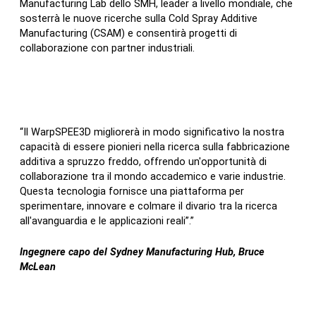
Manufacturing Lab dello SMH, leader a livello mondiale, che
sosterrà le nuove ricerche sulla Cold Spray Additive
Richieste di informazioni
Manufacturing (CSAM) e consentirà progetti di
collaborazione con partner industriali.
Iscrizione alla newsletter
Assistenza clienti
“Il WarpSPEE3D migliorerà in modo significativo la nostra
capacità di essere pionieri nella ricerca sulla fabbricazione
additiva a spruzzo freddo, offrendo un'opportunità di
collaborazione tra il mondo accademico e varie industrie.
Questa tecnologia fornisce una piattaforma per
Seguiteci
sperimentare, innovare e colmare il divario tra la ricerca
all'avanguardia e le applicazioni reali”.”
X
Facebook
LinkedIn
YouTube
Ingegnere capo del Sydney Manufacturing Hub, Bruce
McLean