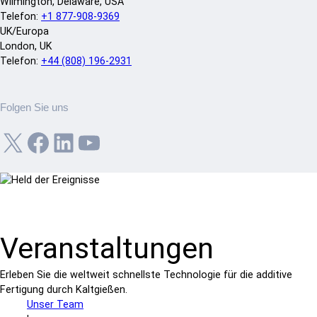
Wilmington, Delaware, USA
Telefon:
+1 877-908-9369
UK/Europa
London, UK
Telefon:
+44 (808) 196-2931
Folgen Sie uns
X
Facebook
LinkedIn
YouTube
Veranstaltungen
Erleben Sie die weltweit schnellste Technologie für die additive
Fertigung durch Kaltgießen.
Unser Team