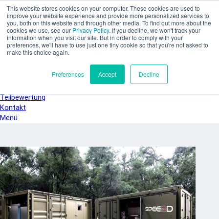
Zum Hauptinhalt springen
This website stores cookies on your computer. These cookies are used to
SPEE3D
improve your website experience and provide more personalized services to
you, both on this website and through other media. To find out more about the
Deutsch
cookies we use, see our
Privacy Policy
. If you decline, we won't track your
English
information when you visit our site. But in order to comply with your
preferences, we'll have to use just one tiny cookie so that you're not asked to
Español
make this choice again.
Français
Italiano
Preferences
Accept
Decline
日本語
한국어
Teilbewertung
Kontakt
Menü