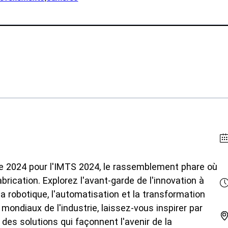
lications
Collatéral et vidéos
Livres blancs
itionnaire
Études de cas
uction
SPEE3Simulateur d'embarca
erche
Évaluation partielle
ples de pièces
FAQ
ustries
Contact
éfense
Demandes de renseigneme
e 2024 pour l'IMTS 2024, le rassemblement phare où
Inscription au bulletin
cation
rication. Explorez l'avant-garde de l'innovation à
d'information
time
 la robotique, l'automatisation et la transformation
Soutien à la clientèle
ondiaux de l'industrie, laissez-vous inspirer par
urces naturelles
des solutions qui façonnent l'avenir de la