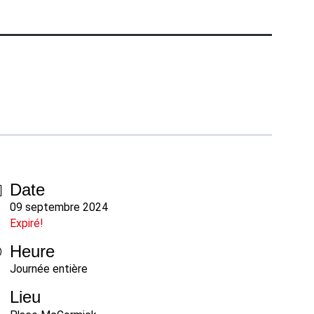
Téléphone :
+1 877-908-9369
Royaume-Uni/Europe
Londres, Royaume-Uni
Téléphone :
+44 (808) 196-2931
tion
Suivez-nous
X
Facebook
LinkedIn
YouTube
Date
nts
09 septembre 2024
Expiré!
Heure
Journée entière
Lieu