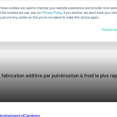
These cookies are used to improve your website experience and provide more perso
ut the cookies we use, see our
Privacy Policy
. If you decline, we won't track your inf
Français
just one tiny cookie so that you're not asked to make this choice again.
English
Preferenc
Español
Deutsch
Italiano
Matériaux
duits
日本語
Communiqué complet
한국어
fabrication additive par pulvérisation à froid la plus r
En cours de développement
E3D
SPEE3D
Ressources
tSPEE3D
Blog
ntrer le technicien
Salons et webinaires
 événements
|
Carrières