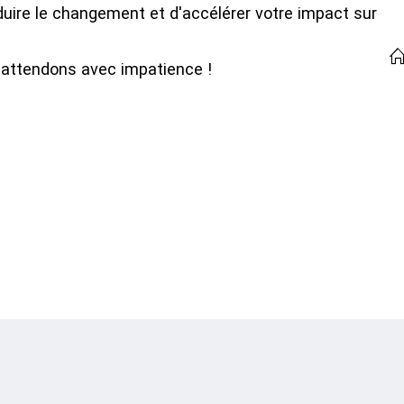
rche universitaire
uire le changement et d'accélérer votre impact sur
ux de services
attendons avec impatience !