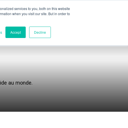
nalized services to you, both on this website
ormation when you visit our site. But in order to
Évaluation partielle
Contact
es
Accept
Decline
Contacts
Siège mondial
Melbourne, Victoria, Australie
apide au monde.
Recherche et développement
Darwin, NT, Australie
Téléphone :
+61 (03) 8759 1464
Amérique du Nord
Wilmington, Delaware, États-Unis