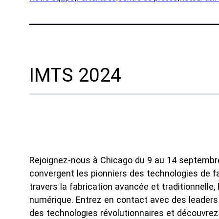
App
Entreprise
Expéd
Notre équipe
Prod
Partenaires
Rech
IMTS 2024
Nouvelles
Exem
Carrières
Ind
La d
OEM
Rejoignez-nous à Chicago du 9 au 14 septembr
Fabri
convergent les pionniers des technologies de fab
Mari
travers la fabrication avancée et traditionnelle,
numérique. Entrez en contact avec des leaders m
Resso
des technologies révolutionnaires et découvrez 