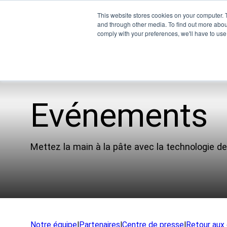
This website stores cookies on your computer. 
and through other media. To find out more abo
comply with your preferences, we'll have to use 
Evénements
Pro
UEM
Mettez la main à la pâte avec la technologie de 
XSPE
Warp
Ligh
Renco
Notre équipe
|
Partenaires
|
Centre de presse
|
Retour aux