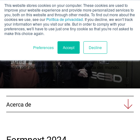
This website stores cookies on your computer. These cookies are used to
Evaluación parcial
improve your website experience and provide more personalized services to
you, both on this website and through other media. To find out more about the
cookies we use, see our
Política de privacidad
. If you decline, we won't track
your information when you visit our site. But in order to comply with your
preferences, we'll have to use just one tiny cookie so that you're not asked to
make this choice again.
Eventos
Español
Preferences
Accept
Decline
Póngase manos a la obra con la tecnología de fabricación
aditiva por pulverización en frío más rápida del mundo.
Productos
Aplicaciones
Acerca de
Industrias
Materiales
Recursos
Formnext 2024