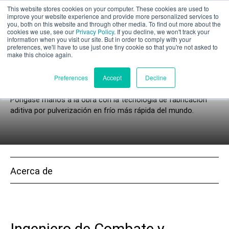
This website stores cookies on your computer. These cookies are used to
Evaluación parcial
improve your website experience and provide more personalized services to
you, both on this website and through other media. To find out more about the
cookies we use, see our
Privacy Policy
. If you decline, we won't track your
information when you visit our site. But in order to comply with your
preferences, we'll have to use just one tiny cookie so that you're not asked to
make this choice again.
Eventos
Español
Preferences
Accept
Decline
Póngase manos a la obra con la tecnología de fabricación
aditiva por pulverización en frío más rápida del mundo.
Productos
Aplicaciones
Acerca de
Industrias
Materiales
Recursos
Ingeniero de Combate y