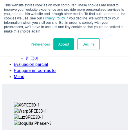
This website stores cookies on your computer. These cookies are used to
Ir al contenido principal
improve your website experience and provide more personalized services to
SPEE3D
you, both on this website and through other media. To find out more about the
cookies we use, see our
Privacy Policy
. If you decline, we won't track your
Español
information when you visit our site. But in order to comply with your
preferences, we'll have to use just one tiny cookie so that you're not asked to
English
make this choice again.
Deutsch
Français
Preferences
Accept
Decline
Italiano
日本語
한국어
Evaluación parcial
Póngase en contacto
Menú