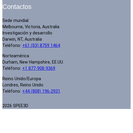
Contactos
Sede mundial
Melbourne, Victoria, Australia
Investigación y desarrollo
Darwin, NT, Australia
Teléfono:
+61 (03) 8759 1464
Norteamérica
Durham, New Hampshire, EE.UU.
Teléfono:
+1 877-908-9369
Reino Unido/Europa
Londres, Reino Unido
Teléfono:
+44 (808) 196-2931
2026 SPEE3D