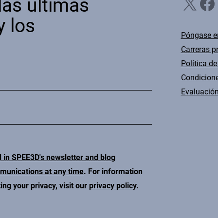
X
Facebook
Li
las últimas
y los
Póngase e
Carreras p
Política de
Condicione
Evaluación
d in SPEE3D's newsletter and blog
mmunications at any time
. For information
ng your privacy, visit our
privacy policy
.