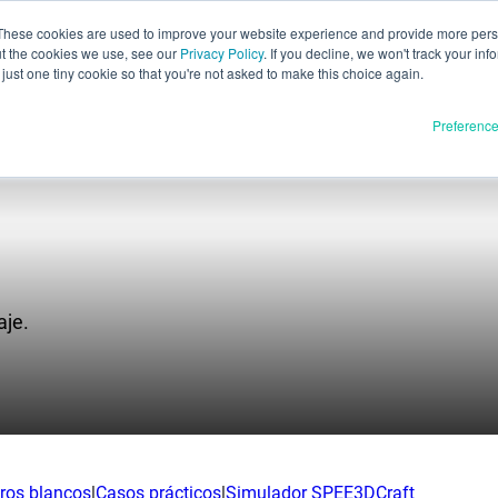
These cookies are used to improve your website experience and provide more perso
ut the cookies we use, see our
Privacy Policy
. If you decline, we won't track your inf
Evaluación pa
Español
just one tiny cookie so that you're not asked to make this choice again.
English
Preferenc
Deutsch
Français
Italiano
Materiales
oductos
日本語
Publicación completa
한국어
aje.
En desarrollo
E3D
SPEE3D
Recursos
tSPEE3D
Blog
ca nuestra tecnología
Ferias y seminarios web
bros blancos
|
Casos prácticos
|
Simulador SPEE3DCraft