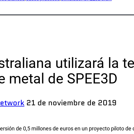
icaciones
Material publicitario y vídeos
Libros blancos
icionario
Casos prácticos
ucción
Simulador SPEE3DCraft
tigación
Evaluación parcial
los de piezas
Preguntas frecuentes
traliana utilizará la 
ustrias
Póngase en
re metal de SPEE3D
contacto
nsa
s
Consultas
network
21 de noviembre de 2019
cación
Suscripción al boletín de not
timo
Atención al cliente
sos naturales
ersión de 0,5 millones de euros en un proyecto piloto de