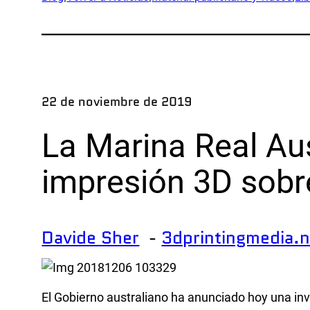
Apl
Exped
Prod
Inves
22 de noviembre de 2019
Ejemp
La Marina Real Aus
Ind
impresión 3D sob
Defe
OEM
Davide Sher
-
3dprintingmedia.
Fabri
Marí
Recur
El Gobierno australiano ha anunciado hoy una inv