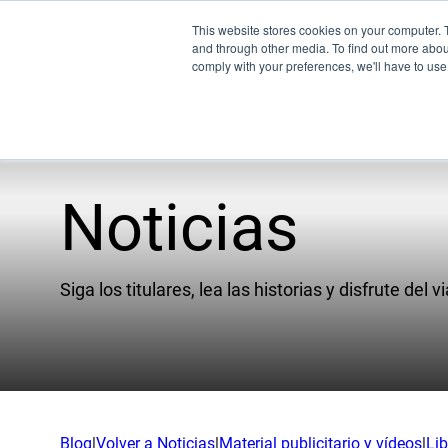
This website stores cookies on your computer. 
and through other media. To find out more abo
comply with your preferences, we'll have to use 
Noticias
Pr
Empresa
UEM
Siga los titulares, lea las historias y disfrute del vi
Nuestro equipo
XSPE
Socios
Warp
Noticias
Ligh
Carreras profesionales
Conoz
Blog
|
Volver a Noticias
|
Material publicitario y vídeos
|
Li