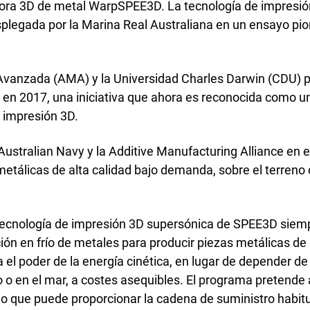
tigación académica
sora 3D de metal WarpSPEE3D. La tecnología de impresión 
nas de servicios
plegada por la Marina Real Australiana en un ensayo pi
 Avanzada (AMA) y la Universidad Charles Darwin (CDU) 
en 2017, una iniciativa que ahora es reconocida como un
e impresión 3D.
Australian Navy y la Additive Manufacturing Alliance en
etálicas de alta calidad bajo demanda, sobre el terreno 
tecnología de impresión 3D supersónica de SPEE3D siempr
ión en frío de metales para producir piezas metálicas de 
el poder de la energía cinética, en lugar de depender de 
o o en el mar, a costes asequibles. El programa pretende
o que puede proporcionar la cadena de suministro habitu