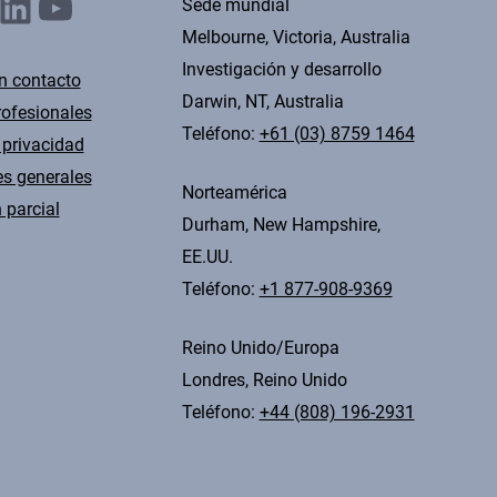
nkedIn
YouTube
Sede mundial
Melbourne, Victoria, Australia
Investigación y desarrollo
n contacto
Darwin, NT, Australia
rofesionales
Teléfono:
+61 (03) 8759 1464
 privacidad
s generales
Norteamérica
 parcial
Durham, New Hampshire,
EE.UU.
Teléfono:
+1 877-908-9369
Reino Unido/Europa
Londres, Reino Unido
Teléfono:
+44 (808) 196-2931