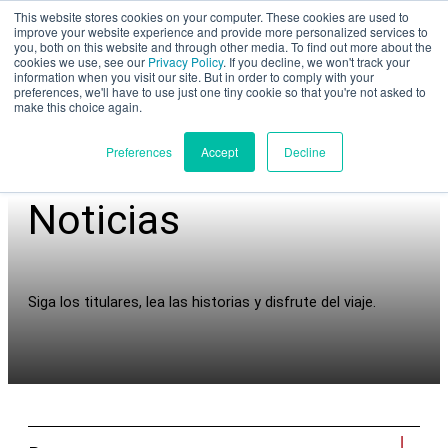
This website stores cookies on your computer. These cookies are used to
Evaluación parcial
improve your website experience and provide more personalized services to
you, both on this website and through other media. To find out more about the
cookies we use, see our
Privacy Policy
. If you decline, we won't track your
information when you visit our site. But in order to comply with your
preferences, we'll have to use just one tiny cookie so that you're not asked to
make this choice again.
Español
Preferences
Accept
Decline
Noticias
Productos
Aplicaciones
Siga los titulares, lea las historias y disfrute del viaje.
Industrias
Materiales
Recursos