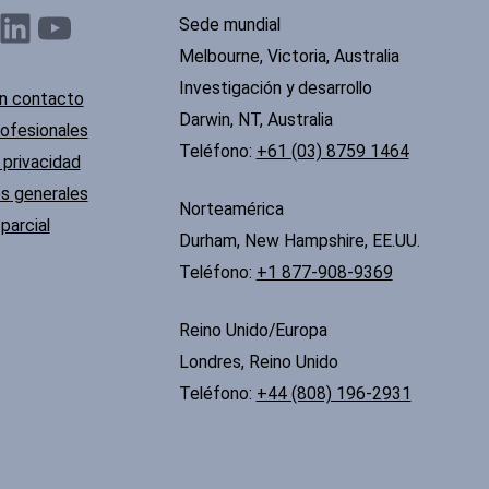
nkedIn
YouTube
Sede mundial
Melbourne, Victoria, Australia
Investigación y desarrollo
n contacto
Darwin, NT, Australia
rofesionales
Teléfono:
+61 (03) 8759 1464
 privacidad
s generales
Norteamérica
parcial
Durham, New Hampshire, EE.UU.
Teléfono:
+1 877-908-9369
Reino Unido/Europa
Londres, Reino Unido
Teléfono:
+44 (808) 196-2931