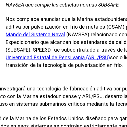
stigación académica
NAVSEA que cumple las estrictas normas SUBSAFE
nas de servicios
Nos complace anunciar que la Marina estadounidense
aditiva por pulverización en frío de metales (CSAM)
Mando del Sistema Naval
(NAVSEA) relacionado con
Expedicionario que alcanzan los estándares de cal
(SUBSAFE). SPEE3D fue subcontratado a través de 
Universidad Estatal de Pensilvania (ARL/PSU)
socio l
transición de la tecnología de pulverización en frío.
investigará una tecnología de fabricación aditiva por p
to con la Marina estadounidense y ARL/PSU, desarrol
 uso en sistemas submarinos críticos mediante la tecn
de la Marina de los Estados Unidos diseñado para gara
lizados en esos sistemas se controlan estrictamente par