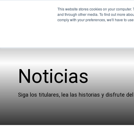
This website stores cookies on your computer. 
and through other media. To find out more abo
comply with your preferences, we'll have to use 
Pr
Noticias
Empresa
UEM
Nuestro equipo
XSPE
Siga los titulares, lea las historias y disfrute del
Socios
Warp
Noticias
Ligh
Carreras profesionales
Cono