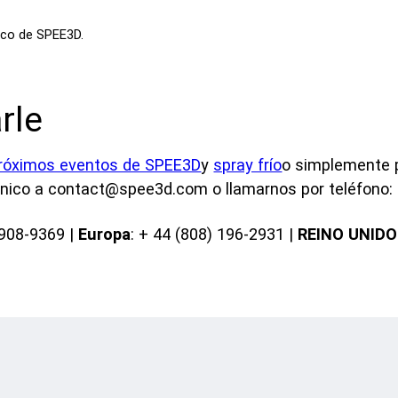
nico de SPEE3D.
rle
róximos eventos de SPEE3D
y
spray frío
o simplemente 
ónico a contact@spee3d.com o llamarnos por teléfono:
-908-9369 |
Europa
: + 44 (808) 196-2931 |
REINO UNIDO