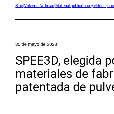
Apl
Blog
|
Volver a Noticias
|
Material publicitario y vídeos
|
Lib
Exped
Prod
Inves
Ejem
30 de mayo de 2023
SPEE3D, elegida po
Ind
materiales de fab
Defe
OEM
patentada de pulve
Fabri
Marí
Recu