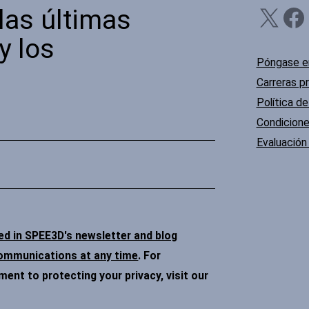
X
Facebook
Li
las últimas
y los
Póngase e
Carreras p
Política de
Condicione
Evaluación 
ded in SPEE3D's newsletter and blog
communications at any time
. For
nt to protecting your privacy, visit our