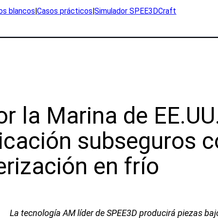
icaciones
Material publicitario y vídeo
ros blancos
|
Casos prácticos
|
Simulador SPEE3DCraft
Libros blancos
icionario
Casos prácticos
ucción
Simulador SPEE3DCraft
tigación
Evaluación parcial
plos de piezas
Preguntas frecuentes
r la Marina de EE.UU.
ustrias
Póngase en
ricación subseguros c
contacto
nsa
s
rización en frío
Consultas
cación
Suscripción al boletín de
timo
noticias
rsos naturales
Atención al cliente
La tecnología AM líder de SPEE3D producirá piezas ba