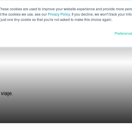
These cookies are used to improve your website experience and provide more perso
ut the cookies we use, see our
Privacy Policy
. If you decline, we won't track your inf
Evaluación p
Español
just one tiny cookie so that you're not asked to make this choice again.
English
Preferenc
Deutsch
Français
Italiano
Materiales
oductos
日本語
Publicación completa
한국어
En desarrollo
E3D
 viaje.
SPEE3D
Recursos
tSPEE3D
Blog
zca nuestra tecnología
Ferias y seminarios web