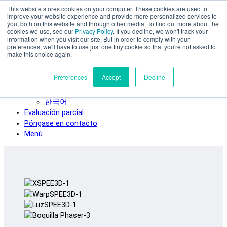
This website stores cookies on your computer. These cookies are used to
Ir al contenido principal
improve your website experience and provide more personalized services to
SPEE3D
you, both on this website and through other media. To find out more about the
cookies we use, see our
Privacy Policy
. If you decline, we won't track your
Español
information when you visit our site. But in order to comply with your
preferences, we'll have to use just one tiny cookie so that you're not asked to
English
make this choice again.
Deutsch
Français
Preferences
Accept
Decline
Italiano
日本語
한국어
Evaluación parcial
Póngase en contacto
Menú