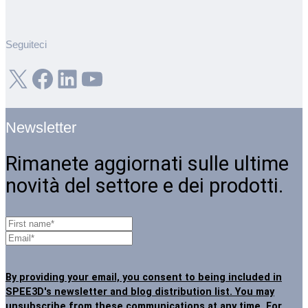
Seguiteci
X
Facebook
LinkedIn
YouTube
Newsletter
Rimanete aggiornati sulle ultime
novità del settore e dei prodotti.
By providing your email, you consent to being included in
SPEE3D's newsletter and blog distribution list. You may
unsubscribe from these communications at any time
. For