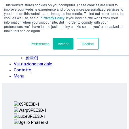
This website stores cookies on your computer. These cookies are used to
Vai al contenuto principale
improve your website experience and provide more personalized services to
SPEE3D
you, both on this website and through other media. To find out more about the
cookies we use, see our
Privacy Policy
. If you decline, we won't track your
Italiano
information when you visit our site. But in order to comply with your
preferences, we'll have to use just one tiny cookie so that you're not asked to
English
make this choice again.
Español
Deutsch
Preferences
Accept
Decline
Français
日本語
한국어
Valutazione parziale
Contatto
Menu