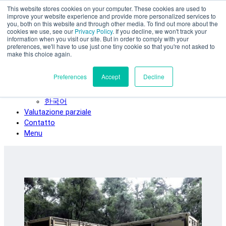
This website stores cookies on your computer. These cookies are used to
Vai al contenuto principale
improve your website experience and provide more personalized services to
SPEE3D
you, both on this website and through other media. To find out more about the
cookies we use, see our
Privacy Policy
. If you decline, we won't track your
Italiano
information when you visit our site. But in order to comply with your
preferences, we'll have to use just one tiny cookie so that you're not asked to
English
make this choice again.
Español
Deutsch
Preferences
Accept
Decline
Français
日本語
한국어
Valutazione parziale
Contatto
Menu