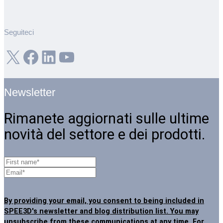
Seguiteci
X
Facebook
LinkedIn
YouTube
Newsletter
Rimanete aggiornati sulle ultime
novità del settore e dei prodotti.
By providing your email, you consent to being included in
SPEE3D's newsletter and blog distribution list. You may
unsubscribe from these communications at any time
. For