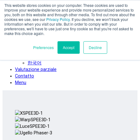
This website stores cookies on your computer. These cookies are used to
Vai al contenuto principale
improve your website experience and provide more personalized services to
SPEE3D
you, both on this website and through other media. To find out more about the
cookies we use, see our
Privacy Policy
. If you decline, we won't track your
Italiano
information when you visit our site. But in order to comply with your
preferences, we'll have to use just one tiny cookie so that you're not asked to
English
make this choice again.
Español
Deutsch
Preferences
Accept
Decline
Français
日本語
한국어
Valutazione parziale
Contatto
Menu