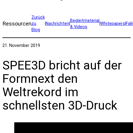
Zurück
Begleitmaterial
Ressourcen
zu
|
Nachrichten
|
|
Whitepapers
|
Fal
& Videos
Blog
21. November 2019
SPEE3D bricht auf der
Formnext den
Weltrekord im
schnellsten 3D-Druck