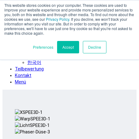
This website stores cookies on your computer. These cookies are used to
Zum Hauptinhalt springen
improve your website experience and provide more personalized services to
SPEE3D
you, both on this website and through other media. To find out more about the
cookies we use, see our
Privacy Policy
. If you decline, we won't track your
Deutsch
information when you visit our site. But in order to comply with your
preferences, we'll have to use just one tiny cookie so that you're not asked to
English
make this choice again.
Español
Français
Preferences
Accept
Decline
Italiano
日本語
한국어
Teilbewertung
Kontakt
Menü