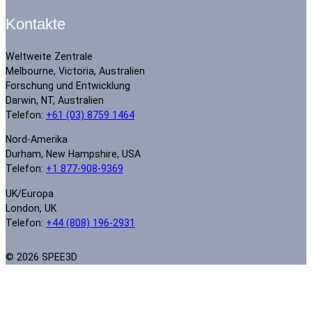
Kontakte
Weltweite Zentrale
Melbourne, Victoria, Australien
Forschung und Entwicklung
Darwin, NT, Australien
Telefon:
+61 (03) 8759 1464
Nord-Amerika
Durham, New Hampshire, USA
Telefon:
+1 877-908-9369
UK/Europa
London, UK
Telefon:
+44 (808) 196-2931
© 2026 SPEE3D