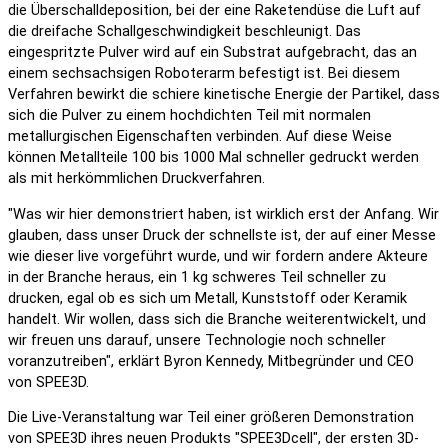
die Überschalldeposition, bei der eine Raketendüse die Luft auf
die dreifache Schallgeschwindigkeit beschleunigt. Das
eingespritzte Pulver wird auf ein Substrat aufgebracht, das an
einem sechsachsigen Roboterarm befestigt ist. Bei diesem
Verfahren bewirkt die schiere kinetische Energie der Partikel, dass
sich die Pulver zu einem hochdichten Teil mit normalen
metallurgischen Eigenschaften verbinden. Auf diese Weise
können Metallteile 100 bis 1000 Mal schneller gedruckt werden
als mit herkömmlichen Druckverfahren.
"Was wir hier demonstriert haben, ist wirklich erst der Anfang. Wir
glauben, dass unser Druck der schnellste ist, der auf einer Messe
wie dieser live vorgeführt wurde, und wir fordern andere Akteure
in der Branche heraus, ein 1 kg schweres Teil schneller zu
drucken, egal ob es sich um Metall, Kunststoff oder Keramik
handelt. Wir wollen, dass sich die Branche weiterentwickelt, und
wir freuen uns darauf, unsere Technologie noch schneller
voranzutreiben", erklärt Byron Kennedy, Mitbegründer und CEO
von SPEE3D.
Die Live-Veranstaltung war Teil einer größeren Demonstration
von SPEE3D ihres neuen Produkts "SPEE3Dcell", der ersten 3D-