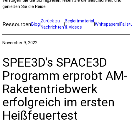
Verfolgen Sie die Schlagzeilen, lesen Sie die Geschichten, und
genießen Sie die Reise.
Zurück zu
Begleitmaterial
Ressourcen
Blog
|
|
|
Whitepapers
|
Fallst
Nachrichten
& Videos
November 9, 2022
SPEE3D's SPACE3D
Programm erprobt AM-
Raketentriebwerk
erfolgreich im ersten
Heißfeuertest