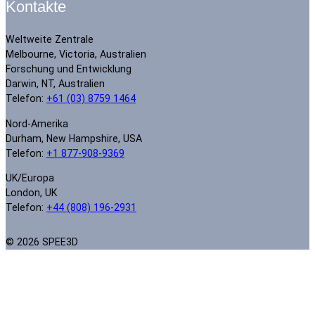
Kontakte
Weltweite Zentrale
Melbourne, Victoria, Australien
Forschung und Entwicklung
Darwin, NT, Australien
Telefon:
+61 (03) 8759 1464
Nord-Amerika
Durham, New Hampshire, USA
Telefon:
+1 877-908-9369
UK/Europa
London, UK
Telefon:
+44 (808) 196-2931
© 2026 SPEE3D