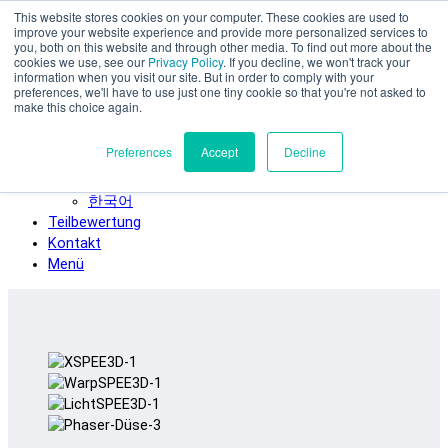
This website stores cookies on your computer. These cookies are used to
Zum Hauptinhalt springen
improve your website experience and provide more personalized services to
SPEE3D
you, both on this website and through other media. To find out more about the
cookies we use, see our
Privacy Policy
. If you decline, we won't track your
Deutsch
information when you visit our site. But in order to comply with your
preferences, we'll have to use just one tiny cookie so that you're not asked to
English
make this choice again.
Español
Français
Preferences
Accept
Decline
Italiano
日本語
한국어
Teilbewertung
Kontakt
Menü