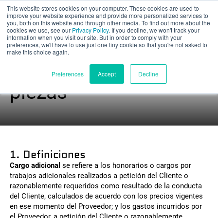
This website stores cookies on your computer. These cookies are used to
Evaluación parcial
improve your website experience and provide more personalized services to
you, both on this website and through other media. To find out more about the
cookies we use, see our
Privacy Policy
. If you decline, we won't track your
information when you visit our site. But in order to comply with your
preferences, we'll have to use just one tiny cookie so that you're not asked to
make this choice again.
Condiciones de las
Español
Preferences
Accept
Decline
piezas
Productos
Aplicaciones
1. Definiciones
Industrias
Cargo adicional
se refiere a los honorarios o cargos por
trabajos adicionales realizados a petición del Cliente o
razonablemente requeridos como resultado de la conducta
Materiales
del Cliente, calculados de acuerdo con los precios vigentes
en ese momento del Proveedor; y los gastos incurridos por
Recursos
el Proveedor, a petición del Cliente o razonablemente