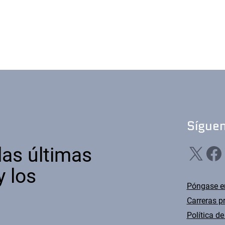
Sígue
X
Facebook
Li
las últimas
y los
Póngase e
Carreras p
Política de