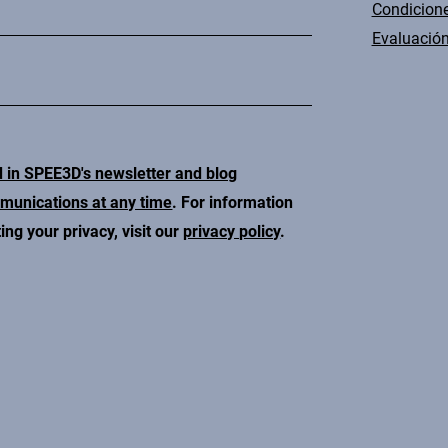
Condicione
Evaluación
d in SPEE3D's newsletter and blog
mmunications at any time
. For information
ng your privacy, visit our
privacy policy
.