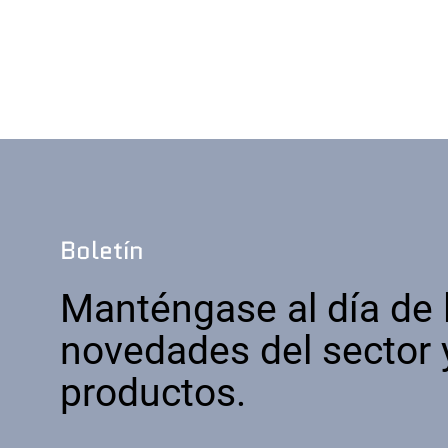
Boletín
Manténgase al día de 
novedades del sector 
productos.