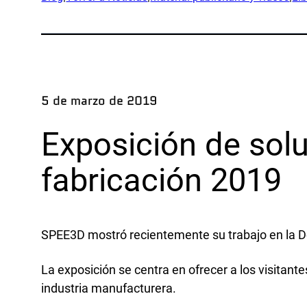
Apl
Exped
Prod
Inves
5 de marzo de 2019
Ejemp
Exposición de solu
Ind
fabricación 2019
Defe
OEM
SPEE3D mostró recientemente su trabajo en la D
Fabri
Marí
La exposición se centra en ofrecer a los visitant
Recur
industria manufacturera.