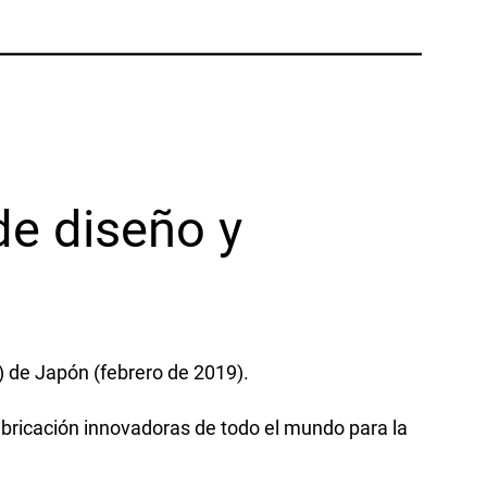
Teléfono:
+1 877-908-9369
Reino Unido/Europa
Londres, Reino Unido
Teléfono:
+44 (808) 196-2931
de diseño y
Síguenos
X
Facebook
LinkedIn
YouTube
 de Japón (febrero de 2019).
icias
 fabricación innovadoras de todo el mundo para la