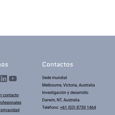
nos
Contactos
nkedIn
YouTube
Sede mundial
Melbourne, Victoria, Australia
Investigación y desarrollo
n contacto
Darwin, NT, Australia
rofesionales
Teléfono:
+61 (03) 8759 1464
 privacidad