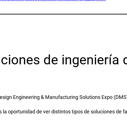
icaciones
Material publicitario y vídeos
Libros blancos
icionario
Casos prácticos
ucción
Simulador SPEE3DCraft
tigación
Evaluación parcial
los de piezas
Preguntas frecuentes
ciones de ingeniería 
ustrias
Póngase en
contacto
nsa
s
Consultas
esign Engineering & Manufacturing Solutions Expo (DMS)
cación
Suscripción al boletín de not
timo
es la oportunidad de ver distintos tipos de soluciones de
Atención al cliente
sos naturales