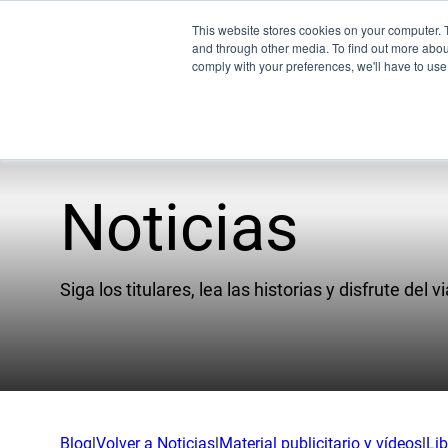
This website stores cookies on your computer. 
and through other media. To find out more abo
comply with your preferences, we'll have to use 
Noticias
Pr
Empresa
UEM
Siga los titulares, lea las historias y disfrute del vi
Nuestro equipo
XSPE
Socios
Warp
Noticias
Ligh
Carreras profesionales
Conoz
Blog
|
Volver a Noticias
|
Material publicitario y vídeos
|
Li