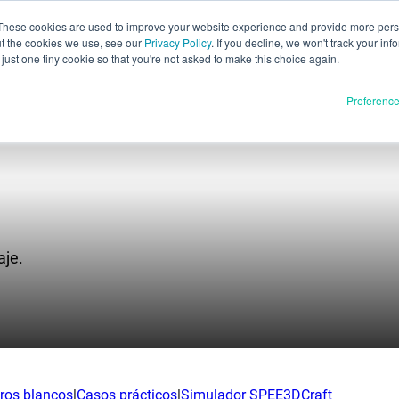
These cookies are used to improve your website experience and provide more perso
ut the cookies we use, see our
Privacy Policy
. If you decline, we won't track your inf
Evaluación pa
Español
just one tiny cookie so that you're not asked to make this choice again.
English
Preferenc
Deutsch
Français
Italiano
Materiales
oductos
日本語
Publicación completa
한국어
aje.
En desarrollo
E3D
SPEE3D
Recursos
tSPEE3D
Blog
ca nuestra tecnología
Ferias y seminarios web
bros blancos
|
Casos prácticos
|
Simulador SPEE3DCraft