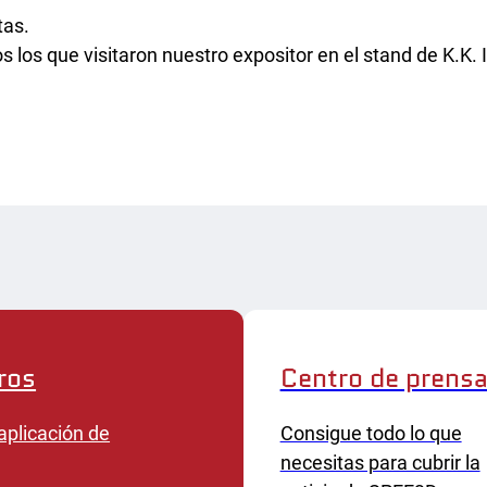
tigación académica
tas.
nas de servicios
s los que visitaron nuestro expositor en el stand de K.K.
ros
Centro de prens
aplicación de
Consigue todo lo que
necesitas para cubrir la