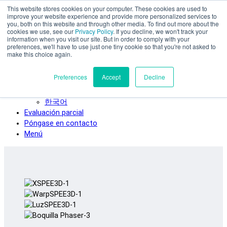
This website stores cookies on your computer. These cookies are used to
Ir al contenido principal
improve your website experience and provide more personalized services to
SPEE3D
you, both on this website and through other media. To find out more about the
cookies we use, see our
Privacy Policy
. If you decline, we won't track your
Español
information when you visit our site. But in order to comply with your
preferences, we'll have to use just one tiny cookie so that you're not asked to
English
make this choice again.
Deutsch
Français
Preferences
Accept
Decline
Italiano
日本語
한국어
Evaluación parcial
Póngase en contacto
Menú