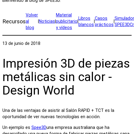
Bienvenido al blog de SPEE3D.
Volver
Material
Libros
Casos
Simulado
Recursos
al
|
Noticias
|
publicitario
|
|
|
blancos
prácticos
SPEE3DCr
blog
y vídeos
13 de junio de 2018
Impresión 3D de piezas
metálicas sin calor -
Design World
Una de las ventajas de asistir al Salón RAPID + TCT es la
oportunidad de ver nuevas tecnologías en acción.
Un ejemplo es
Spee3D
una empresa australiana que ha
desarrollado una nueva forma de fabricar piezas metálicas capa