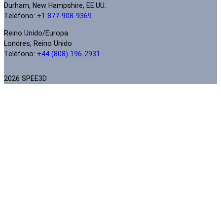
Durham, New Hampshire, EE.UU.
Teléfono:
+1 877-908-9369
Reino Unido/Europa
Londres, Reino Unido
Teléfono:
+44 (808) 196-2931
2026 SPEE3D