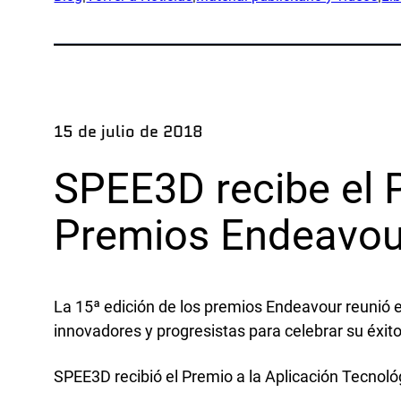
Apl
Empresa
Exped
Nuestro equipo
Prod
Socios
Inves
15 de julio de 2018
Noticias
Ejemp
Carreras profesionales
SPEE3D recibe el P
Ind
Premios Endeavou
Defe
OEM
La 15ª edición de los premios Endeavour reunió 
Fabri
innovadores y progresistas para celebrar su éxito
Marí
Recur
SPEE3D recibió el Premio a la Aplicación Tecno