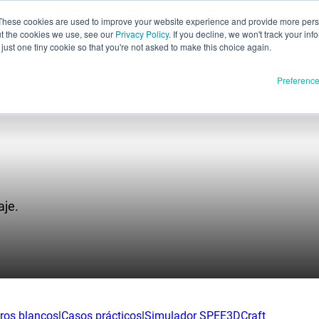
These cookies are used to improve your website experience and provide more perso
ut the cookies we use, see our
Privacy Policy
. If you decline, we won't track your inf
Evaluación pa
Español
just one tiny cookie so that you're not asked to make this choice again.
English
Preferenc
Deutsch
Français
Italiano
Materiales
oductos
日本語
Publicación completa
한국어
aje.
En desarrollo
E3D
SPEE3D
Recursos
tSPEE3D
Blog
ca nuestra tecnología
Ferias y seminarios web
bros blancos
|
Casos prácticos
|
Simulador SPEE3DCraft