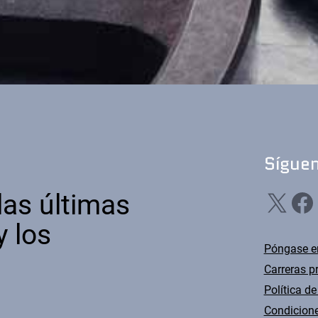
Sígue
X
Facebook
Li
las últimas
y los
Póngase e
Carreras p
Política de
Condicione