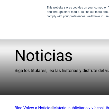
This website stores cookies on your computer. 
and through other media. To find out more abo
comply with your preferences, we'll have to use 
Noticias
Pr
UEM
Siga los titulares, lea las historias y disfrute del vi
XSPE
Warp
Ligh
Conoz
Blog
|
Volver a Noticias
|
Material publicitario y vídeos
|
Li