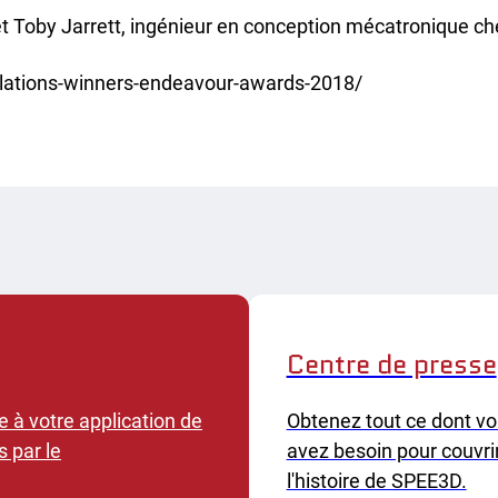
rche universitaire
et Toby Jarrett, ingénieur en conception mécatronique che
ux de services
ations-winners-endeavour-awards-2018/
Centre de presse
 à votre application de
Obtenez tout ce dont v
 par le
avez besoin pour couvri
l'histoire de SPEE3D.