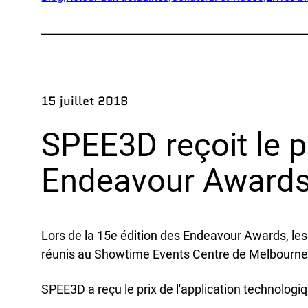
App
Entreprise
Expéd
Notre équipe
Produ
Partenaires
Rech
15 juillet 2018
Nouvelles
Exem
Carrières
SPEE3D reçoit le pr
Ind
Endeavour Award
La d
OEM
Lors de la 15e édition des Endeavour Awards, les 
Fabri
réunis au Showtime Events Centre de Melbourne p
Mari
Resso
SPEE3D a reçu le prix de l'application technolo