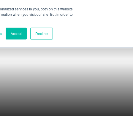
nalized services to you, both on this website
ormation when you visit our site. But in order to
aluation partielle
Contact
es
Accept
Decline
Contacts
Siège mondial
Melbourne, Victoria, Australie
Recherche et développement
Darwin, NT, Australie
Téléphone :
+61 (03) 8759 1464
Amérique du Nord
Wilmington, Delaware, États-Unis