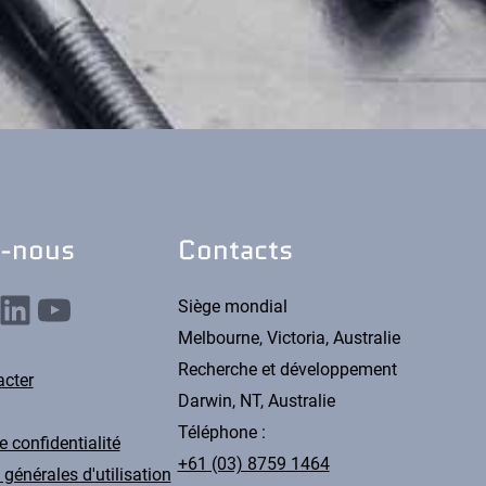
z-nous
Contacts
nkedIn
YouTube
Siège mondial
Melbourne, Victoria, Australie
Recherche et développement
cter
Darwin, NT, Australie
Téléphone :
e confidentialité
+61 (03) 8759 1464
générales d'utilisation