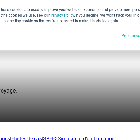
These cookies are used to improve your website experience and provide more perso
ut the cookies we use, see our
Privacy Policy
. If you decline, we won't track your inf
Év
Français
just one tiny cookie so that you're not asked to make this choice again.
English
Preferenc
Español
Deutsch
Italiano
Matériaux
duits
日本語
Communiqué complet
한국어
 voyage.
En cours de développement
E3D
SPEE3D
Ressources
tSPEE3D
Blog
ntrer le technicien
Salons et webinaires
lancs
|
Études de cas
|
SPEE3Simulateur d'embarcation