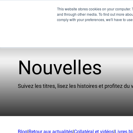
This website stores cookies on your computer. 
and through other media. To find out more abo
comply with your preferences, we'll have to use 
Nouvelles
Pro
UEM
Suivez les titres, lisez les histoires et profitez du
XSPE
Warp
Ligh
Renco
Blog
|
Retour aux actualités
|
Collatéral et vidéos
|
Livres b