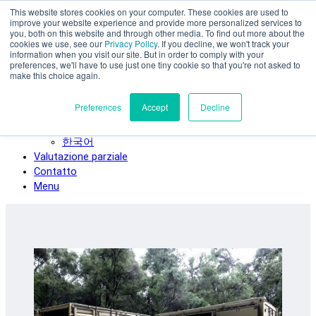
This website stores cookies on your computer. These cookies are used to
Vai al contenuto principale
improve your website experience and provide more personalized services to
SPEE3D
you, both on this website and through other media. To find out more about the
cookies we use, see our
Privacy Policy
. If you decline, we won't track your
Italiano
information when you visit our site. But in order to comply with your
preferences, we'll have to use just one tiny cookie so that you're not asked to
English
make this choice again.
Español
Deutsch
Preferences
Accept
Decline
Français
日本語
한국어
Valutazione parziale
Contatto
Menu