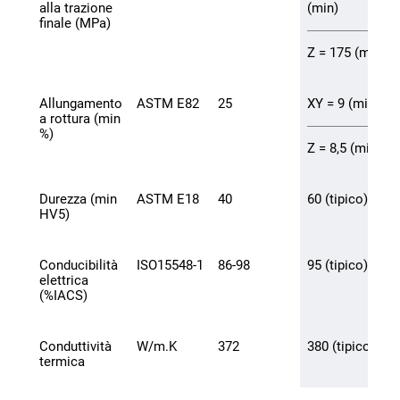
alla trazione
(min)
finale (MPa)
Z = 175 (min)
Allungamento
ASTM E82
25
XY = 9 (min)
a rottura (min
%)
Z = 8,5 (min)
Durezza (min
ASTM E18
40
60 (tipico)
HV5)
Conducibilità
ISO15548-1
86-98
95 (tipico)
elettrica
(%IACS)
Conduttività
W/m.K
372
380 (tipico)
termica