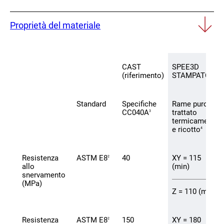
Proprietà del materiale
CAST
SPEE3D
(riferimento)
STAMPATO
Standard
Specifiche
Rame puro
CC040A
trattato
3
termicamente
e ricotto
4
Resistenza
ASTM E8
40
XY = 115
2
allo
(min)
snervamento
(MPa)
Z = 110 (min)
Resistenza
ASTM E8
150
XY = 180
2