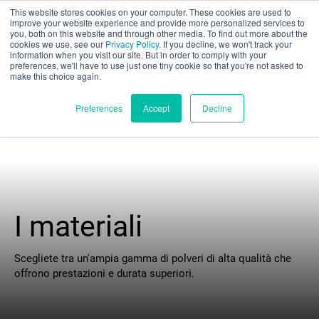
This website stores cookies on your computer. These cookies are used to
Valutazione parziale
improve your website experience and provide more personalized services to
you, both on this website and through other media. To find out more about the
cookies we use, see our
Privacy Policy
. If you decline, we won't track your
information when you visit our site. But in order to comply with your
preferences, we'll have to use just one tiny cookie so that you're not asked to
make this choice again.
Italiano
Preferences
Accept
Decline
Prodotti
Applicazioni
I materiali
Industrie
Scegliete tra un'ampia gamma di polveri di alta qualità che
offrono prestazioni e durata superiori.
I materiali
Risorse