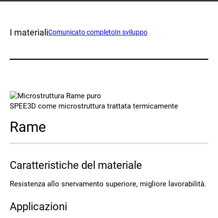
Contatto
I materiali
Comunicato completo
In sviluppo
SPEE3D come microstruttura trattata termicamente
Seguiteci
Rame
X
Facebook
LinkedIn
YouTube
Caratteristiche del materiale
Resistenza allo snervamento superiore, migliore lavorabilità.
Applicazioni