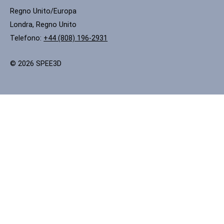
Regno Unito/Europa
Londra, Regno Unito
Telefono:
+44 (808) 196-2931
© 2026 SPEE3D