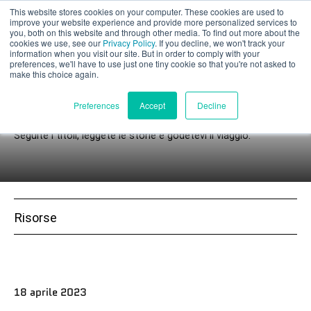
This website stores cookies on your computer. These cookies are used to
Valutazione parziale
improve your website experience and provide more personalized services to
you, both on this website and through other media. To find out more about the
cookies we use, see our
Privacy Policy
. If you decline, we won't track your
information when you visit our site. But in order to comply with your
preferences, we'll have to use just one tiny cookie so that you're not asked to
make this choice again.
Notizie
Italiano
Preferences
Accept
Decline
Seguite i titoli, leggete le storie e godetevi il viaggio.
Prodotti
Applicazioni
Risorse
Industrie
I materiali
18 aprile 2023
Risorse