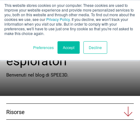
This website stores cookies on your computer. These cookies are used to
Valutazione parziale
improve your website experience and provide more personalized services to
you, both on this website and through other media. To find out more about the
cookies we use, see our
Privacy Policy
. If you decline, we won't track your
information when you visit our site. But in order to comply with your
preferences, we'll have to use just one tiny cookie so that you're not asked to
make this choice again.
Circolo degli
Italiano
Preferences
Accept
Decline
esploratori
Prodotti
Benvenuti nel blog di SPEE3D.
Applicazioni
Industrie
Risorse
I materiali
Risorse