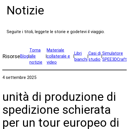
Notizie
Seguite i titoli, leggete le storie e godetevi il viaggio.
Torna
Materiale
Libri
Casi di
Simulatore
Risorse
Blog
|
alle
|
collaterale e
|
|
|
bianchi
studio
SPEE3DCraft
notizie
video
4 settembre 2025
unità di produzione di
spedizione schierata
per un tour europeo di