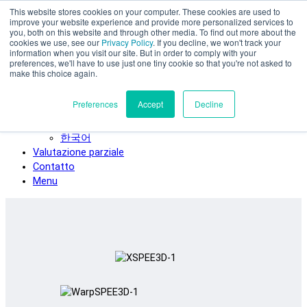
This website stores cookies on your computer. These cookies are used to
Vai al contenuto principale
improve your website experience and provide more personalized services to
SPEE3D
you, both on this website and through other media. To find out more about the
cookies we use, see our
Privacy Policy
. If you decline, we won't track your
Italiano
information when you visit our site. But in order to comply with your
preferences, we'll have to use just one tiny cookie so that you're not asked to
English
make this choice again.
Español
Deutsch
Preferences
Accept
Decline
Français
日本語
한국어
Valutazione parziale
Contatto
Menu