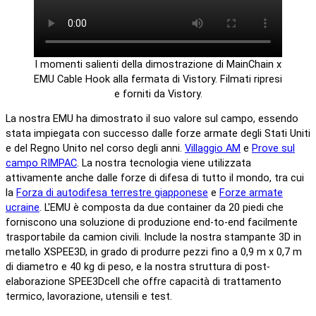
I momenti salienti della dimostrazione di MainChain x
EMU Cable Hook alla fermata di Vistory. Filmati ripresi
e forniti da Vistory.
La nostra EMU ha dimostrato il suo valore sul campo, essendo
stata impiegata con successo dalle forze armate degli Stati Uniti
e del Regno Unito nel corso degli anni.
Villaggio AM
e
Prove sul
campo RIMPAC
. La nostra tecnologia viene utilizzata
attivamente anche dalle forze di difesa di tutto il mondo, tra cui
la
Forza di autodifesa terrestre giapponese
e
Forze armate
ucraine
. L'EMU è composta da due container da 20 piedi che
forniscono una soluzione di produzione end-to-end facilmente
trasportabile da camion civili. Include la nostra stampante 3D in
metallo XSPEE3D, in grado di produrre pezzi fino a 0,9 m x 0,7 m
di diametro e 40 kg di peso, e la nostra struttura di post-
elaborazione SPEE3Dcell che offre capacità di trattamento
termico, lavorazione, utensili e test.