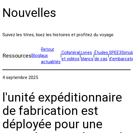
Nouvelles
Suivez les titres, lisez les histoires et profitez du voyage.
Retour
Collatéral
Livres
Études
SPEE3Simul
Ressources
Blog
|
aux
|
|
|
|
et vidéos
blancs
de cas
d'embarcati
actualités
4 septembre 2025
l'unité expéditionnaire
de fabrication est
déployée pour une