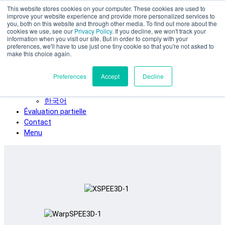
This website stores cookies on your computer. These cookies are used to
Skip to main content
improve your website experience and provide more personalized services to
SPEE3D
you, both on this website and through other media. To find out more about the
cookies we use, see our
Privacy Policy
. If you decline, we won't track your
Français
information when you visit our site. But in order to comply with your
preferences, we'll have to use just one tiny cookie so that you're not asked to
English
make this choice again.
Español
Deutsch
Preferences
Accept
Decline
Italiano
日本語
한국어
Évaluation partielle
Contact
Menu