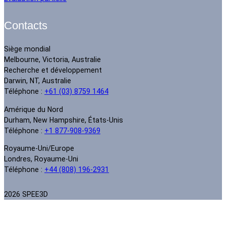
Contacts
Siège mondial
Melbourne, Victoria, Australie
Recherche et développement
Darwin, NT, Australie
Téléphone :
+61 (03) 8759 1464
Amérique du Nord
Durham, New Hampshire, États-Unis
Téléphone :
+1 877-908-9369
Royaume-Uni/Europe
Londres, Royaume-Uni
Téléphone :
+44 (808) 196-2931
2026 SPEE3D