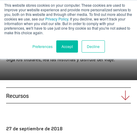
This website stores cookies on your computer. These cookies are used to
Evaluación parcial
improve your website experience and provide more personalized services to
you, both on this website and through other media. To find out more about the
cookies we use, see our
Privacy Policy
. If you decline, we won't track your
information when you visit our site. But in order to comply with your
preferences, we'll have to use just one tiny cookie so that you're not asked to
make this choice again.
Noticias
Español
Preferences
Accept
Decline
Siga los titulares, lea las historias y disfrute del viaje.
Productos
Aplicaciones
Recursos
Industrias
Materiales
27 de septiembre de 2018
Recursos