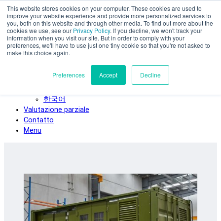
This website stores cookies on your computer. These cookies are used to
Vai al contenuto principale
improve your website experience and provide more personalized services to
SPEE3D
you, both on this website and through other media. To find out more about the
cookies we use, see our
Privacy Policy
. If you decline, we won't track your
Italiano
information when you visit our site. But in order to comply with your
preferences, we'll have to use just one tiny cookie so that you're not asked to
English
make this choice again.
Español
Deutsch
Preferences
Accept
Decline
Français
日本語
한국어
Valutazione parziale
Contatto
Menu