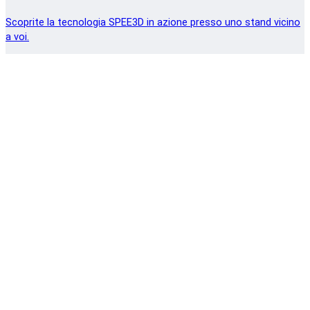
Scoprite la tecnologia SPEE3D in azione presso uno stand vicino
a voi.