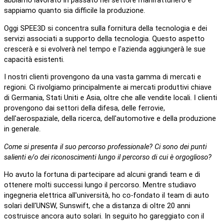
abbiamo lavorato in passato nel settore manifatturiero e
sappiamo quanto sia difficile la produzione.
Oggi SPEE3D si concentra sulla fornitura della tecnologia e dei
servizi associati a supporto della tecnologia. Questo aspetto
crescerà e si evolverà nel tempo e l'azienda aggiungerà le sue
capacità esistenti.
I nostri clienti provengono da una vasta gamma di mercati e
regioni. Ci rivolgiamo principalmente ai mercati produttivi chiave
di Germania, Stati Uniti e Asia, oltre che alle vendite locali. I clienti
provengono dai settori della difesa, delle ferrovie,
dell'aerospaziale, della ricerca, dell'automotive e della produzione
in generale.
Come si presenta il suo percorso professionale? Ci sono dei punti
salienti e/o dei riconoscimenti lungo il percorso di cui è orgoglioso?
Ho avuto la fortuna di partecipare ad alcuni grandi team e di
ottenere molti successi lungo il percorso. Mentre studiavo
ingegneria elettrica all'università, ho co-fondato il team di auto
solari dell'UNSW, Sunswift, che a distanza di oltre 20 anni
costruisce ancora auto solari. In seguito ho gareggiato con il