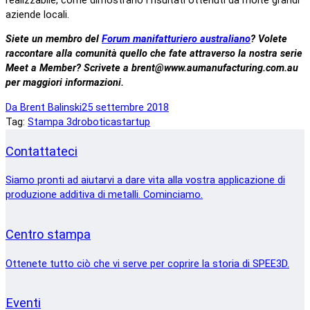
realizzabile, come dimostrano i risultati ottenuti da molte grandi
aziende locali.
Siete un membro del
Forum manifatturiero australiano
? Volete
raccontare alla comunità quello che fate attraverso la nostra serie
Meet a Member? Scrivete a brent@www.aumanufacturing.com.au
per maggiori informazioni.
Da
Brent Balinski
25 settembre 2018
Tag:
Stampa 3d
robotica
startup
Contattateci
Siamo pronti ad aiutarvi a dare vita alla vostra applicazione di
produzione additiva di metalli. Cominciamo.
Centro stampa
Ottenete tutto ciò che vi serve per coprire la storia di SPEE3D.
Eventi