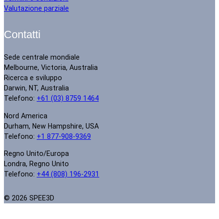
Valutazione parziale
Contatti
Sede centrale mondiale
Melbourne, Victoria, Australia
Ricerca e sviluppo
Darwin, NT, Australia
Telefono:
+61 (03) 8759 1464
Nord America
Durham, New Hampshire, USA
Telefono:
+1 877-908-9369
Regno Unito/Europa
Londra, Regno Unito
Telefono:
+44 (808) 196-2931
© 2026 SPEE3D