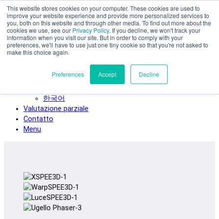
This website stores cookies on your computer. These cookies are used to
Vai al contenuto principale
improve your website experience and provide more personalized services to
SPEE3D
you, both on this website and through other media. To find out more about the
cookies we use, see our
Privacy Policy
. If you decline, we won't track your
Italiano
information when you visit our site. But in order to comply with your
preferences, we'll have to use just one tiny cookie so that you're not asked to
English
make this choice again.
Español
Deutsch
Preferences
Accept
Decline
Français
日本語
한국어
Valutazione parziale
Contatto
Menu