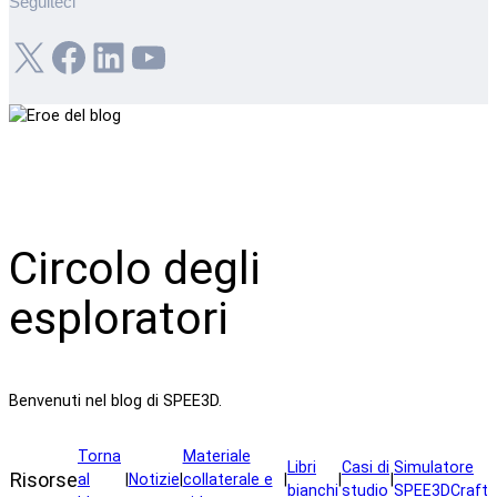
Seguiteci
X
Facebook
LinkedIn
YouTube
Circolo degli
esploratori
Benvenuti nel blog di SPEE3D.
Torna
Materiale
Libri
Casi di
Simulatore
Risorse
al
|
Notizie
|
collaterale e
|
|
|
bianchi
studio
SPEE3DCraft