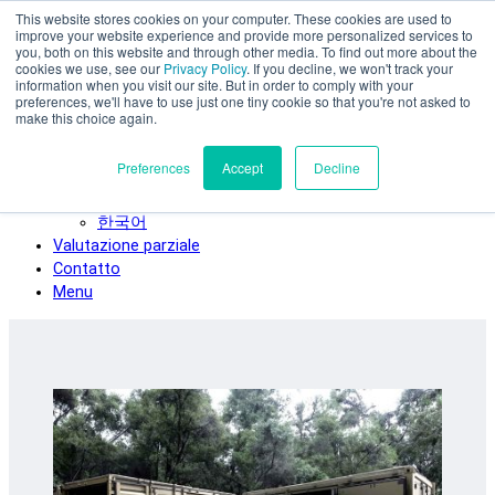
This website stores cookies on your computer. These cookies are used to
Vai al contenuto principale
improve your website experience and provide more personalized services to
SPEE3D
you, both on this website and through other media. To find out more about the
cookies we use, see our
Privacy Policy
. If you decline, we won't track your
Italiano
information when you visit our site. But in order to comply with your
preferences, we'll have to use just one tiny cookie so that you're not asked to
English
make this choice again.
Español
Deutsch
Preferences
Accept
Decline
Français
日本語
한국어
Valutazione parziale
Contatto
Menu