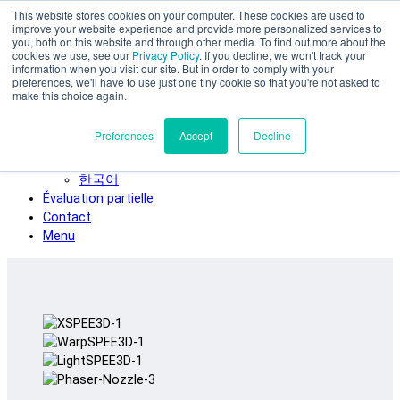
This website stores cookies on your computer. These cookies are used to
Skip to main content
improve your website experience and provide more personalized services to
SPEE3D
you, both on this website and through other media. To find out more about the
cookies we use, see our
Privacy Policy
. If you decline, we won't track your
Français
information when you visit our site. But in order to comply with your
preferences, we'll have to use just one tiny cookie so that you're not asked to
English
make this choice again.
Español
Deutsch
Preferences
Accept
Decline
Italiano
日本語
한국어
Évaluation partielle
Contact
Menu