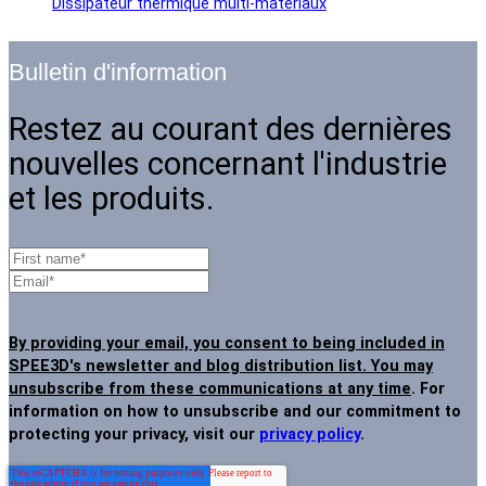
Dissipateur thermique multi-matériaux
Bulletin d'information
Restez au courant des dernières
nouvelles concernant l'industrie
et les produits.
By providing your email, you consent to being included in
SPEE3D's newsletter and blog distribution list. You may
unsubscribe from these communications at any time
. For
information on how to unsubscribe and our commitment to
protecting your privacy, visit our
privacy policy
.