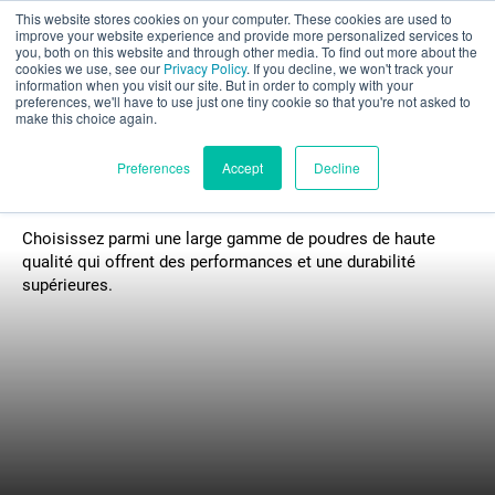
This website stores cookies on your computer. These cookies are used to
Évaluation partielle
improve your website experience and provide more personalized services to
you, both on this website and through other media. To find out more about the
cookies we use, see our
Privacy Policy
. If you decline, we won't track your
information when you visit our site. But in order to comply with your
preferences, we'll have to use just one tiny cookie so that you're not asked to
make this choice again.
Français
Preferences
Accept
Decline
Matériaux
Choisissez parmi une large gamme de poudres de haute
Produits
qualité qui offrent des performances et une durabilité
supérieures.
Applications
Industries
Matériaux
Ressources