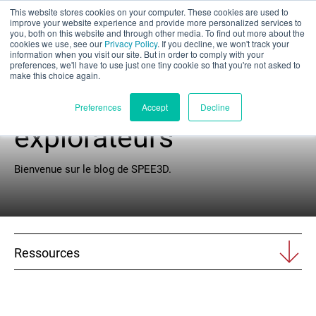
This website stores cookies on your computer. These cookies are used to
Évaluation partielle
improve your website experience and provide more personalized services to
you, both on this website and through other media. To find out more about the
cookies we use, see our
Privacy Policy
. If you decline, we won't track your
information when you visit our site. But in order to comply with your
preferences, we'll have to use just one tiny cookie so that you're not asked to
make this choice again.
Cercle des
Français
Preferences
Accept
Decline
explorateurs
Produits
Bienvenue sur le blog de SPEE3D.
Applications
Industries
Ressources
Matériaux
Ressources