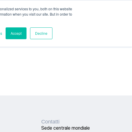
nalized services to you, both on this website
ormation when you visit our site. But in order to
es
Accept
Decline
Contatti
Sede centrale mondiale