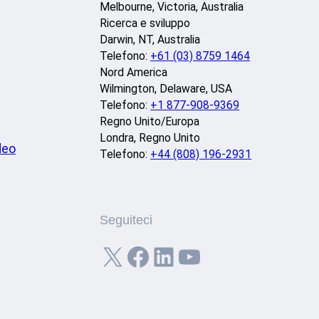
Melbourne, Victoria, Australia
Ricerca e sviluppo
Darwin, NT, Australia
Telefono:
+61 (03) 8759 1464
Nord America
Wilmington, Delaware, USA
Telefono:
+1 877-908-9369
Regno Unito/Europa
Londra, Regno Unito
deo
Telefono:
+44 (808) 196-2931
Seguiteci
X
Facebook
LinkedIn
YouTube