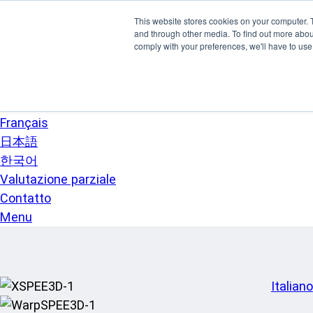
Vai al contenuto principale
This website stores cookies on your computer. 
SPEE3D
and through other media. To find out more abo
Italiano
comply with your preferences, we'll have to use 
English
Español
Deutsch
Français
日本語
한국어
Valutazione parziale
Contatto
Menu
Italiano