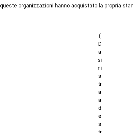
queste organizzazioni hanno acquistato la propria st
(
D
a
si
ni
s
tr
a
a
d
e
s
tr