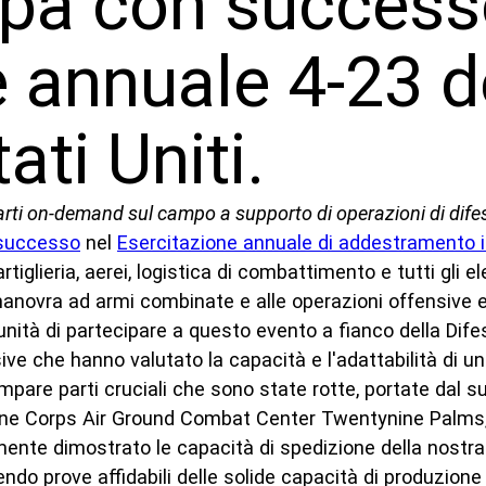
pa con success
e annuale 4-23 d
ati Uniti.
rti on-demand sul campo a supporto di operazioni di difes
 successo
nel
Esercitazione annuale di addestramento i
iglieria, aerei, logistica di combattimento e tutti gli el
 manovra ad armi combinate e alle operazioni offensive 
tunità di partecipare a questo evento a fianco della Di
ve che hanno valutato la capacità e l'adattabilità di una
are parti cruciali che sono state rotte, portate dal su
arine Corps Air Ground Combat Center Twentynine Palms, i
te dimostrato le capacità di spedizione della nostra t
do prove affidabili delle solide capacità di produzione