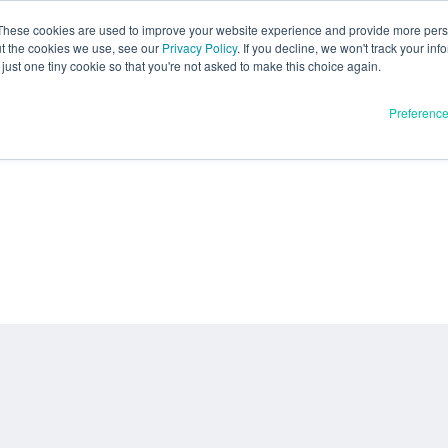
These cookies are used to improve your website experience and provide more perso
ut the cookies we use, see our
Privacy Policy
. If you decline, we won't track your inf
just one tiny cookie so that you're not asked to make this choice again.
Preferenc