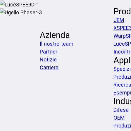
Prod
UEM
XSPEE
Azienda
WarpS
Il nostro team
LuceS
Partner
Incontr
Appl
Notizie
Carriera
Spediz
Produz
Ricerc
Esempi 
Indu
Difesa
OEM
Produz