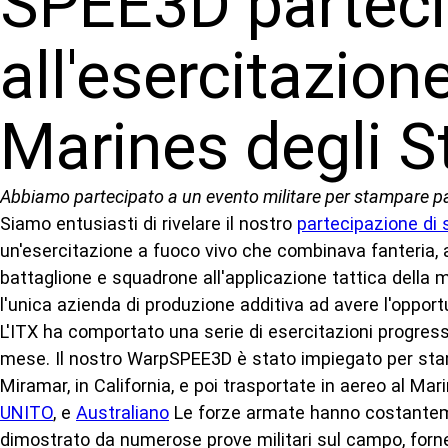
SPEE3D parteci
all'esercitazion
Marines degli St
Abbiamo partecipato a un evento militare per stampare pa
Siamo entusiasti di rivelare il nostro
partecipazione di
un'esercitazione a fuoco vivo che combinava fanteria, art
battaglione e squadrone all'applicazione tattica della
l'unica azienda di produzione additiva ad avere l'oppor
L'ITX ha comportato una serie di esercitazioni progressi
mese. Il nostro WarpSPEE3D è stato impiegato per stamp
Miramar, in California, e poi trasportate in aereo al M
UNITO
, e
Australiano
Le forze armate hanno costantemen
dimostrato da numerose prove militari sul campo, fornen