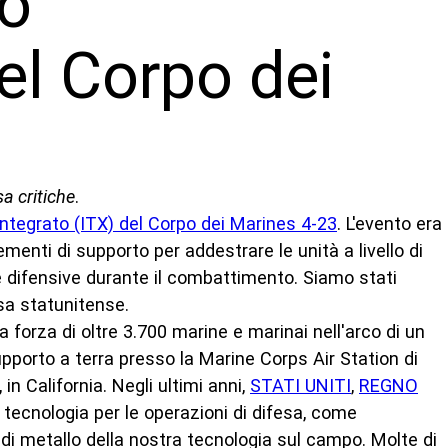
o
el Corpo dei
a critiche
.
ntegrato (ITX) del Corpo dei Marines 4-23
. L'evento era
ementi di supporto per addestrare le unità a livello di
e difensive durante il combattimento. Siamo stati
fesa statunitense.
 forza di oltre 3.700 marine e marinai nell'arco di un
pporto a terra presso la Marine Corps Air Station di
n California. Negli ultimi anni,
STATI UNITI
,
REGNO
ecnologia per le operazioni di difesa, come
 di metallo della nostra tecnologia sul campo. Molte di