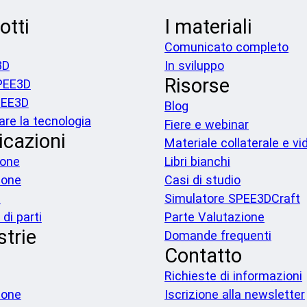
otti
I materiali
Comunicato completo
3D
In sviluppo
Risorse
PEE3D
PEE3D
Blog
are la tecnologia
Fiere e webinar
icazioni
Materiale collaterale e vi
ione
Libri bianchi
ione
Casi di studio
a
Simulatore SPEE3DCraft
di parti
Parte Valutazione
strie
Domande frequenti
Contatto
Richieste di informazioni
ione
Iscrizione alla newsletter